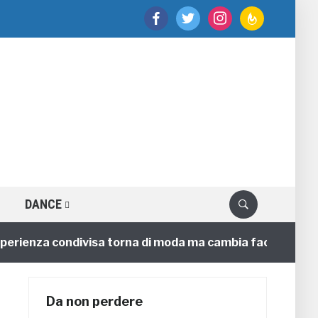
facebook
twitter
instagram
feedburner
DANCE
enza condivisa torna di moda ma cambia faccia
4 anni
Da non perdere