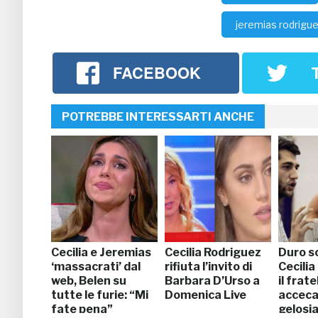
jeremias rodrigu
FACEBOOK
POTREBBE INTERESSARTI ANCHE
Cecilia e Jeremias
Cecilia Rodriguez
Duro s
‘massacrati’ dal
rifiuta l’invito di
Cecilia
web, Belen su
Barbara D’Urso a
il frate
tutte le furie: “Mi
Domenica Live
acceca
fate pena”
gelosia