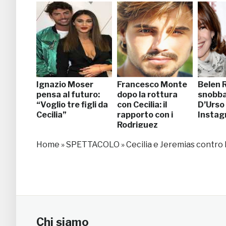
così
Ignazio Moser
Francesco Monte
Belen 
pensa al futuro:
dopo la rottura
snobba
“Voglio tre figli da
con Cecilia: il
D’Urso
Cecilia”
rapporto con i
Insta
Rodriguez
Home
»
SPETTACOLO
»
Cecilia e Jeremias contro l
Chi siamo