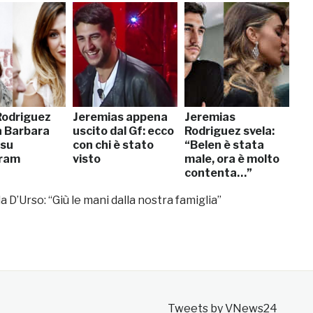
Rodriguez
Jeremias appena
Jeremias
 Barbara
uscito dal Gf: ecco
Rodriguez svela:
 su
con chi è stato
“Belen è stata
gram
visto
male, ora è molto
contenta…”
a D’Urso: “Giù le mani dalla nostra famiglia”
Tweets by VNews24