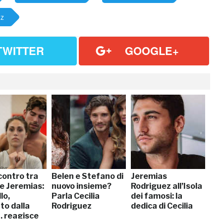
ez
TWITTER
GOOGLE+
contro tra
Belen e Stefano di
Jeremias
 e Jeremias:
nuovo insieme?
Rodriguez all’Isola
llo,
Parla Cecilia
dei famosi: la
to dalla
Rodriguez
dedica di Cecilia
, reagisce