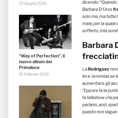
dicendo:
“Quando s
29 Giugno 2026
Barbara D’Urso
fr
solo me, ma tutte 
male, per la quale
sofferto, mia sorel
Barbara D
frecciatin
“Way of Perfection”, il
nuovo album dei
Primaluce
La
Rodriguez
non 
15 Febbraio 2026
lei e Jeremias se 
aumentare gli asco
“E
ppure
fa la punt
fa talkshow che pa
parlano, anzi, spa
questo non segue 