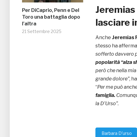
Jeremias 
Per DiCaprio, Penn e Del
Toro una battaglia dopo
lasciare i
l’altra
21 Settembre 2025
Anche
Jeremias 
stesso ha affermat
sofferto davvero pe
popolarità “alza s
però che nella mia
grande dolore”
, h
“
Per me può anche 
famiglia.
Comunque
la D’Urso”.
Barbara D'urso