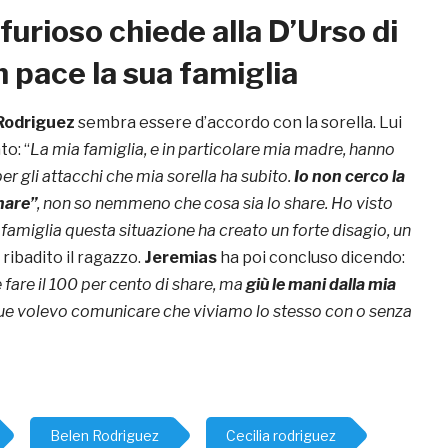
furioso chiede alla D’Urso di
n pace la sua famiglia
Rodriguez
sembra essere d’accordo con la sorella. Lui
o: “
La mia famiglia, e in particolare mia madre, hanno
r gli attacchi che mia sorella ha subito.
Io non cerco la
hare”
, non so nemmeno che cosa sia lo share. Ho visto
 famiglia questa situazione ha creato un forte disagio, un
a ribadito il ragazzo.
Jeremias
ha poi concluso dicendo:
fare il 100 per cento di share, ma
giù le mani dalla mia
 volevo comunicare che viviamo lo stesso con o senza
Belen Rodriguez
Cecilia rodriguez