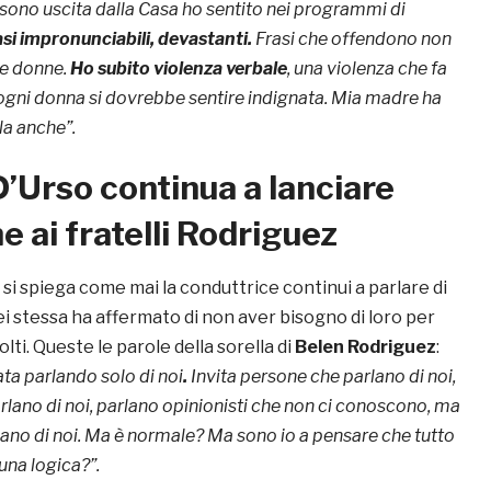
ono uscita dalla Casa ho sentito nei programmi di
asi impronunciabili, devastanti.
Frasi che offendono non
le donne.
Ho subito violenza verbale
, una violenza che fa
 ogni donna si dovrebbe sentire indignata. Mia madre ha
la anche”.
’Urso continua a lanciare
e ai fratelli Rodriguez
si spiega come mai la conduttrice continui a parlare di
lei stessa ha affermato di non aver bisogno di loro per
lti. Queste le parole della sorella di
Belen Rodriguez
:
ata parlando solo di noi
.
Invita persone che parlano di noi,
rlano di noi, parlano opinionisti che non ci conoscono, ma
rlano di noi. Ma è normale? Ma sono io a pensare che tutto
una logica?”.