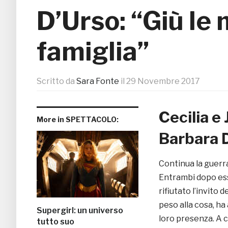
D’Urso: “Giù le 
famiglia”
Scritto da
Sara Fonte
il
29 Novembre 2017
Cecilia e
More in SPETTACOLO:
Barbara 
Continua la guerr
Entrambi dopo ess
rifiutato l’invito 
peso alla cosa, ha
Supergirl: un universo
loro presenza. A 
tutto suo