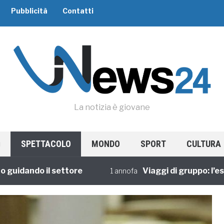
Pubblicità
Contatti
La notizia è giovane
SPETTACOLO
MONDO
SPORT
CULTURA
ando il settore
Viaggi di gruppo: l’esperi
1 annofa