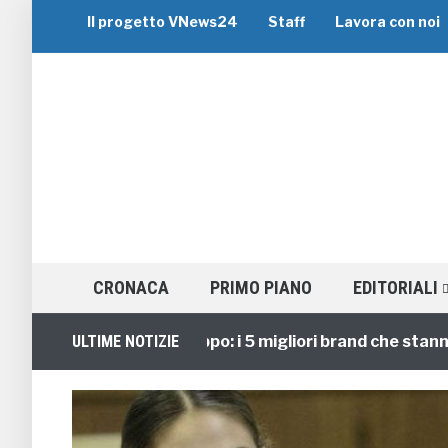
Il progetto VNews24
Staff
Lavora con noi
CRONACA
PRIMO PIANO
EDITORIALI
Viaggi di Gruppo: i 5 migliori brand che stanno guid
ULTIME NOTIZIE