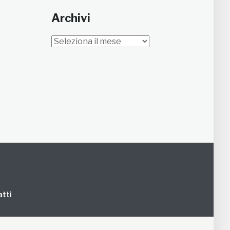
Archivi
Archivi
tti