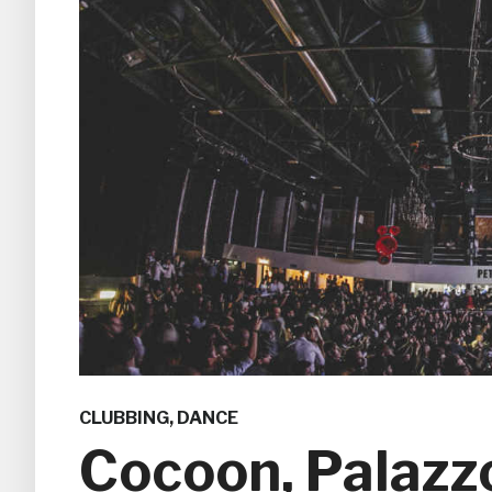
CLUBBING
,
DANCE
Cocoon, Palazzo