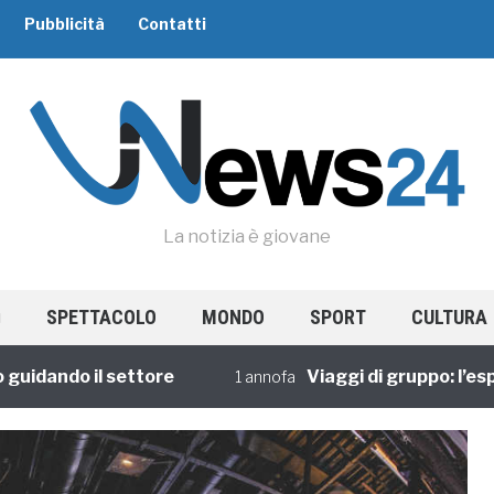
Pubblicità
Contatti
La notizia è giovane
SPETTACOLO
MONDO
SPORT
CULTURA
ando il settore
Viaggi di gruppo: l’esperi
1 annofa