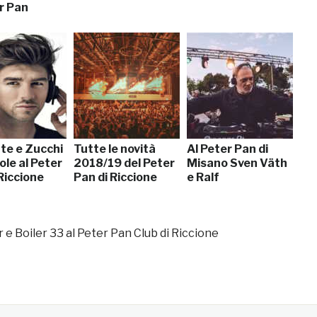
r Pan
e e Zucchi
Tutte le novità
Al Peter Pan di
ole al Peter
2018/19 del Peter
Misano Sven Väth
Riccione
Pan di Riccione
e Ralf
e Boiler 33 al Peter Pan Club di Riccione