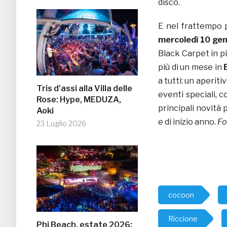
disco.
E nel frattempo 
mercoledì 10 ge
Black Carpet in p
più di un mese in
a tutti: un aperi
Tris d’assi alla Villa delle
eventi speciali, 
Rose: Hype, MEDUZA,
principali novità 
Aoki
e di inizio anno.
Fo
23 Luglio 2026
cocoon
Riccione
Phi Beach, estate 2026: