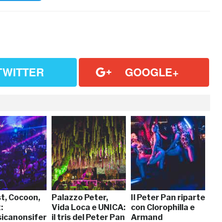
TWITTER
GOOGLE+
t, Cocoon,
Palazzo Peter,
Il Peter Pan riparte
:
Vida Loca e UNICA:
con Clorophilla e
icanonsiferma
il tris del Peter Pan
Armand