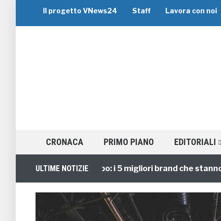
Il progetto VNews24
Staff
Lavora con noi
CRONACA
PRIMO PIANO
EDITORIALI
Viaggi di Gruppo: i 5 migliori brand che stanno guid
ULTIME NOTIZIE