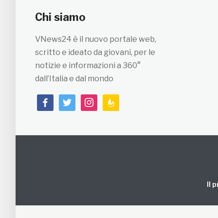
Chi siamo
VNews24 è il nuovo portale web,
scritto e ideato da giovani, per le
notizie e informazioni a 360°
dall’Italia e dal mondo
facebook
twitter
instagram
feedburner
Il