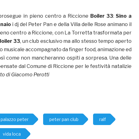
prosegue in pieno centro a Riccione
Boiler 33
:
Sino a
nnaio
i dj del Peter Pan e della Villa delle Rose animano il
ieno centro a Riccione, con La Torretta trasformata per
Boiler 33
, un club esclusivo ma allo stesso tempo aperto
tivo musicale accompagnato da finger food, animazione ed
così come non mancheranno ospiti a sorpresa. Una delle
pensate dal Comune di Riccione per le festività natalizie
to di Giacomo Perotti
palazzo peter
peter pan club
ralf
vida loca