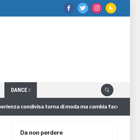
facebook
twitter
instagram
feedburner
DANCE
enza condivisa torna di moda ma cambia faccia
4 anni
Da non perdere