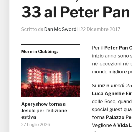
33 al Peter Pan
Scritto da
Dan Mc Sword
il
22 Dicembre 2017
Per il
Peter Pan C
More in Clubbing:
inizio anno sono 
né eccezioni né 
mondo migliore per
Si inizia
lunedì 2
Luca Agnelli e Ei
delle Rose, quand
Aperyshow torna a
special guest qua
Jesolo per l’edizione
estiva
torna
Palazzo Pe
27 Luglio 2026
Veglione è
Vida 