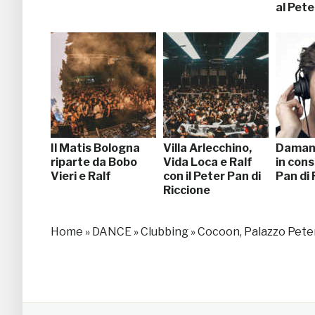
al Pete
Il Matis Bologna
Villa Arlecchino,
Damant
riparte da Bobo
Vida Loca e Ralf
in cons
Vieri e Ralf
con il Peter Pan di
Pan di 
Riccione
Home
»
DANCE
»
Clubbing
»
Cocoon, Palazzo Peter 