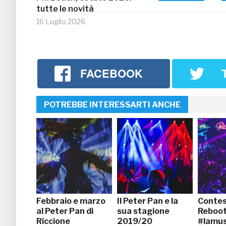
tutte le novità
16 Luglio 2026
FACEBOOK
POTREBBE INTERESSARTI ANCHE
Febbraio e marzo
Il Peter Pan e la
Contes
al Peter Pan di
sua stagione
Reboot
Riccione
2019/20
#lamus