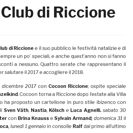
 Club di Riccione
lub di Riccione
e il suo pubblico le festività natalizie e di
sempre un po’ speciali, e anche quest’anno non si fanno
sconti a nessuno. Quattro serate che rappresentano il
 salutare il 2017 e accogliere il 2018.
5 dicembre 2017
con
Cocoon Riccione
; ospite speciale
nzelkind
. Cocoon torna a Riccione dopo l’estate alla Villa
o ha proposto un cartellone in puro stile ibizenco con
li
Sven Väth
,
Nastia
,
Kölsch
e
Luca Agnelli.
sabato 30
ter
con
Brina Knauss
e
Sylvain Armand
; domenica 31
il
Loca
, lunedì 1 gennaio
in consolle
Ralf
dal primo all’ultimo