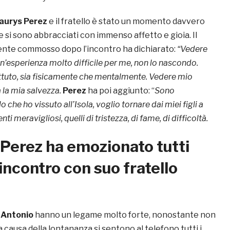
urys Perez
e il fratello è stato un momento davvero
 si sono abbracciati con immenso affetto e gioia. Il
ente commosso dopo l’incontro ha dichiarato:
“Vedere
un’esperienza molto difficile per me, non lo nascondo.
ttuto, sia fisicamente che mentalmente. Vedere mio
a la mia salvezza.
Perez
ha poi aggiunto: “
Sono
o che ho vissuto all’Isola, voglio tornare dai miei figli a
i meravigliosi, quelli di tristezza, di fame, di difficoltà.
Perez ha emozionato tutti
’incontro con suo fratello
 Antonio
hanno un legame molto forte, nonostante non
 causa della lontananza si sentono al telefono tutti i