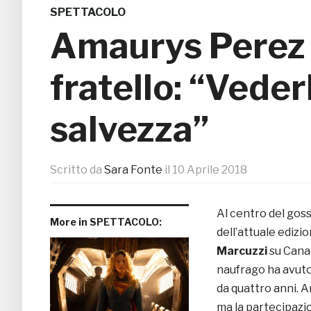
SPETTACOLO
Amaurys Perez h
fratello: “Veder
salvezza”
Scritto da
Sara Fonte
il
10 Aprile 2018
Al centro del goss
More in SPETTACOLO:
dell’attuale edizio
Marcuzzi
su Canal
naufrago ha avuto l
da quattro anni. A
ma la partecipazio