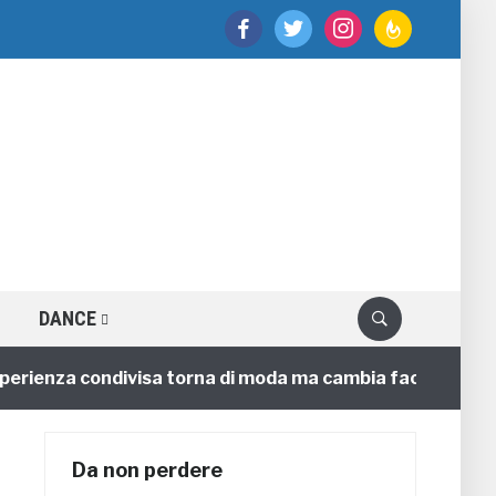
facebook
twitter
instagram
feedburner
DANCE
nza condivisa torna di moda ma cambia faccia
4 anni
Da non perdere