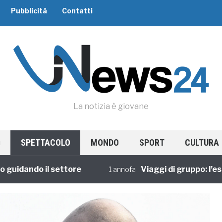
Pubblicità
Contatti
La notizia è giovane
SPETTACOLO
MONDO
SPORT
CULTURA
ando il settore
Viaggi di gruppo: l’esperie
1 annofa