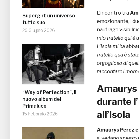
L’incontro tra
Ama
Supergirl: un universo
emozionante, i due
tutto suo
naufrago visibilm
29 Giugno 2026
mio fratello qui è 
L’Isola mi ha abba
fratello qua è stat
orgoglioso di quell
raccontare i moment
Amaurys 
“Way of Perfection”, il
durante l
nuovo album dei
Primaluce
all’Isola
15 Febbraio 2026
Amaurys Perez e
si vedano spesso a