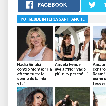
FACEBOOK
POTREBBE INTERESSARTI ANCHE
Nadia Rinaldi
Angela Rende
Amaury
contro Monte: “Ha
svela: “Non vado
contro
offeso tutte le
più in tv perché…”
Rosa: 
donne della mia
come s
età”
fosser