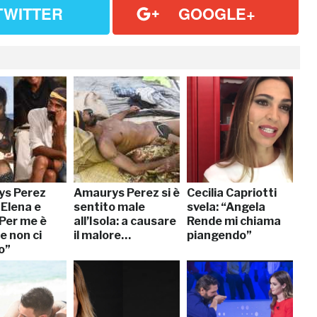
TWITTER
GOOGLE+
s Perez
Amaurys Perez si è
Cecilia Capriotti
 Elena e
sentito male
svela: “Angela
“Per me è
all’Isola: a causare
Rende mi chiama
e non ci
il malore…
piangendo”
o”