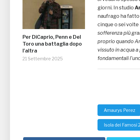
giorni. In studio
A
naufrago ha fatto 
cinque o sei volte
sofferenza più gra
Per DiCaprio, Penn e Del
proprio quando Ant
Toro una battaglia dopo
vissuto in acqua a
l’altra
fondamentali l’uno 
21 Settembre 2025
Amaurys Perez
Isola dei Famosi 