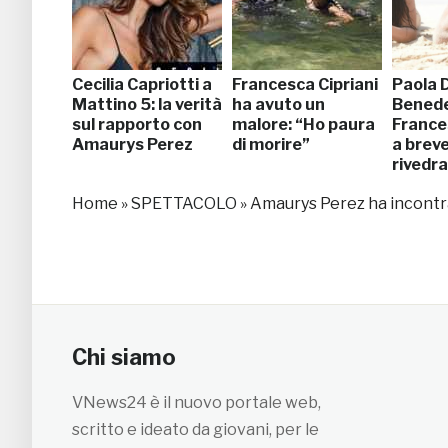
Cecilia Capriotti a
Francesca Cipriani
Paola D
Mattino 5: la verità
ha avuto un
Benede
sul rapporto con
malore: “Ho paura
France
Amaurys Perez
di morire”
a breve
rivedr
Home
»
SPETTACOLO
»
Amaurys Perez ha incontrato
Chi siamo
VNews24 è il nuovo portale web,
scritto e ideato da giovani, per le