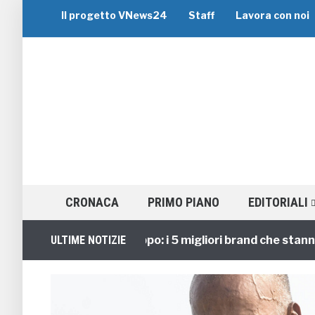
Il progetto VNews24
Staff
Lavora con noi
CRONACA
PRIMO PIANO
EDITORIALI
Viaggi di Gruppo: i 5 migliori brand che stanno guid
ULTIME NOTIZIE