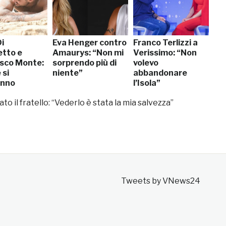
i
Eva Henger contro
Franco Terlizzi a
tto e
Amaurys: “Non mi
Verissimo: “Non
sco Monte:
sorprendo più di
volevo
 si
niente”
abbandonare
anno
l’Isola”
 il fratello: “Vederlo è stata la mia salvezza”
Tweets by VNews24