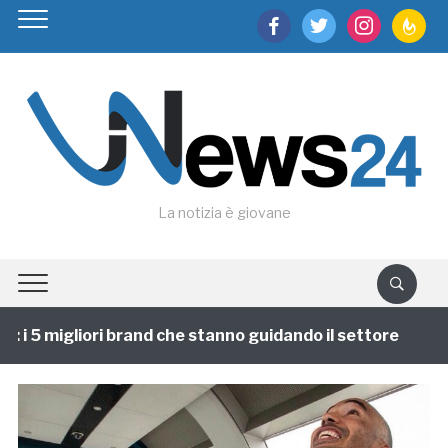
facebook
twitter
instagram
feedburn
La notizia è giovane
i 5 migliori brand che stanno guidando il settore
1 a