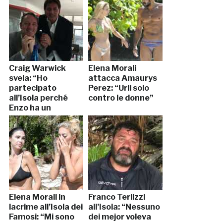
Craig Warwick
Elena Morali
svela: “Ho
attacca Amaurys
partecipato
Perez: “Urli solo
all’Isola perché
contro le donne”
Enzo ha un
tumore”
Elena Morali in
Franco Terlizzi
lacrime all’Isola dei
all’Isola: “Nessuno
Famosi: “Mi sono
dei mejor voleva