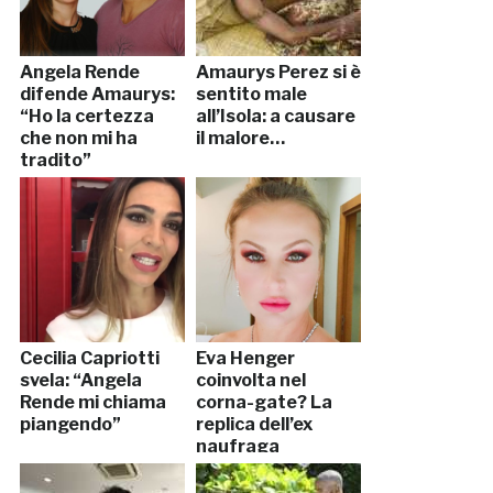
Angela Rende
Amaurys Perez si è
difende Amaurys:
sentito male
“Ho la certezza
all’Isola: a causare
che non mi ha
il malore…
tradito”
Cecilia Capriotti
Eva Henger
svela: “Angela
coinvolta nel
Rende mi chiama
corna-gate? La
piangendo”
replica dell’ex
naufraga