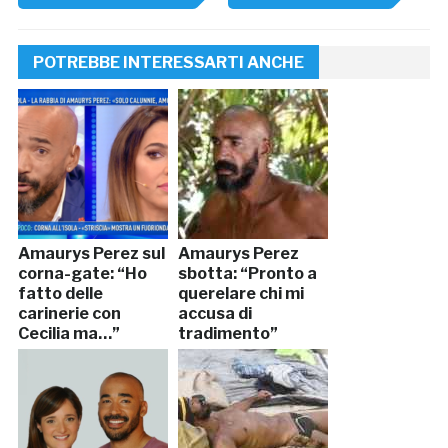
POTREBBE INTERESSARTI ANCHE
Amaurys Perez sul
Amaurys Perez
corna-gate: “Ho
sbotta: “Pronto a
fatto delle
querelare chi mi
carinerie con
accusa di
Cecilia ma…”
tradimento”