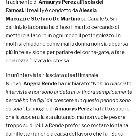
tradimento di
Amaurys Perez
all’
Isola dei
Famosi.
Il reality è condotto da
Alessia
Macuzzi
e
Stefano De Martino
su Canale 5. Sin
dall’inizio la donna ha difeso il marito cercando di
mettere a tacere in ogni modo il pettegolezzo. In
molti si chiedono come mai la donna non sia apparsa
più in televisione per parlare del corna-gate, a fare
chiarezza è stata lei stessa.
In un’intervista rilasciata al settimanale
Nuovo,
Angela Rende
ha dichiarato: “
Non ho rilasciato
interviste e non sono andata in tv finora semplicemente
perché ho tre figli da crescere e in questo periodo sono
da sola”.
La moglie di
Amaurys Perez
ha fatto sapere
che la suocera la sta aiutando, ma non vuole pesare
troppo su di lei. La Rende preferisce restare lontana
dai riflettori anche a causa del lavoro che fa: “S
ono