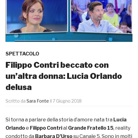
SPETTACOLO
Filippo Contri beccato con
un’altra donna: Lucia Orlando
delusa
Scritto da
Sara Fonte
il
7 Giugno 2018
Si torna a parlare della storia d’amore nata tra
Lucia
Orlando
e
Filippo Contri
al
Grande Fratello 15
, reality
condotto da
Barbara D’Urso
su Canale 5. Sono in molti