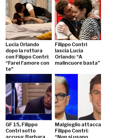
Lucia Orlando
Filippo Contri
dopo la rottura
lascia Lucia
con Filippo Contri:
Orlando: “A
“Farei l’amore con
malincuore basta”
te”
GF 15, Filippo
Malgioglio attacca
Contri sotto
Filippo Contri:
accusa: Barbara
“Non si usano