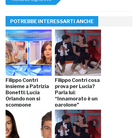
POTREBBE INTERESSARTI ANCHE
Filippo Contri
Filippo Contri cosa
insieme a Patrizia
prova per Lucia?
Bonetti: Lucia
Parla lui:
Orlando non si
“Innamorato è un
scompone
parolone”