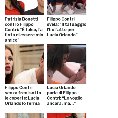
Patrizia Bonetti
Filippo Contri
contro Filippo
svela: “Il tatuaggio
Contri: “È falso, fa
l’ho fatto per
finta di essere mio
Lucia Orlando”
amico”
Filippo Contri
Lucia Orlando
senza freni sotto
parla di Filippo
le coperte: Lucia
Contri: “Lo voglio
Orlando lo ferma
ancora, ma…”