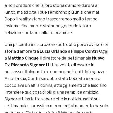
a non credere che la loro storia d’amore durerà a
lungo, ma ad oggi i due sembrano più uniti che mai.
Dopo il reality stanno trascorrendo molto tempo
insieme, finalmente si stanno godendo la loro
relazione lontano dalle telecamere.
Una piccante indiscrezione potrebbe però rovinare la
storia d’amore tra
Lucia Orlando
e
Filippo Contri
. Oggi
a
Mattino Cinque
, il direttore del settimanale
Nuovo
Tv
,
Riccardo Signoretti
, ha svelato di essere in
possesso di alcune foto compromettenti del ragazzo.
A detta sua, Contri sarebbe stato beccato mentre
coccolava un’altra donna, atteggiamenti che lasciano
intendere qualcosa di più di una semplice amicizia.
Signoretti ha fatto sapere che la notizia uscirà sul
settimanale il prossimo mercoledì, al momento ha solo
anticipato:
“
Io ho delle foto di Filippo che non ti