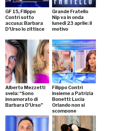
GF 15, Filippo
Grande Fratello
Contri sotto
Nip va in onda
accusa: Barbara
lunedì 23 aprile: il
D’Urso lo zittisce
motivo
Alberto Mezzetti
Filippo Contri
svela: “Sono
insieme a Patrizia
innamorato di
Bonetti: Lucia
Barbara D’Urso”
Orlando non si
scompone