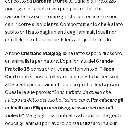
condotto da
Barbara D’Urso
su Canale 5. Il ragazzo
pochi giorni fa nella casa più spiata d’Italia ha
raccontato ai suoi compagni che per educare i suoi
cani ricorre alla violenza. Comportamento che è stato
subito criticato dagli amanti degli animali, i quali non
condividono che si usi la violenza in questo modo.
Anche
Cristiano Malgioglio
ha fatto sapere di essere
un animalista per natura. L’opinionista del
Grande
Fratello 15
pensa che il comportamento di
Filippo
Contri
non si possa tollerare, per questo ha deciso di
attaccarlo pubblicamente sul suo profilo
Instagram
.
Queste le sue parole:
“Sono turbato da quello che
Filippo ha detto del suo bellissimo cane.
Per educare gli
animali caro Filippo non bisogna usare dei metodi
violenti”
.
Malgioglio ha puntualizzato che molta gente
educa gli animali per lavoro, senza utilizzare in alcun