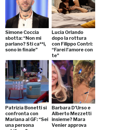
Simone Coccia
Lucia Orlando
sbotta: “Non mi
dopo la rottura
parlano? Sti ca**i,
con Filippo Contri:
sono in finale”
“Farei l’amore con
te”
Patrizia Bonetti si
Barbara D’Urso e
confronta con
Alberto Mezzetti
Mariana al GF: “Sei
insieme? Mara
una persona
Venier approva