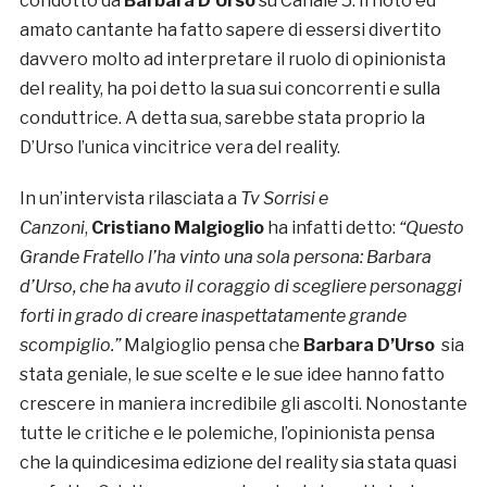
condotto da
Barbara D’Urso
su Canale 5. Il noto ed
amato cantante ha fatto sapere di essersi divertito
davvero molto ad interpretare il ruolo di opinionista
del reality, ha poi detto la sua sui concorrenti e sulla
conduttrice. A detta sua, sarebbe stata proprio la
D’Urso l’unica vincitrice vera del reality.
In un’intervista rilasciata a
Tv Sorrisi e
Canzoni
,
Cristiano Malgioglio
ha infatti detto:
“Questo
Grande Fratello l’ha vinto una sola persona: Barbara
d’Urso, che ha avuto il coraggio di scegliere personaggi
forti in grado di creare inaspettatamente grande
scompiglio.”
Malgioglio pensa che
Barbara D’Urso
sia
stata geniale, le sue scelte e le sue idee hanno fatto
crescere in maniera incredibile gli ascolti. Nonostante
tutte le critiche e le polemiche, l’opinionista pensa
che la quindicesima edizione del reality sia stata quasi