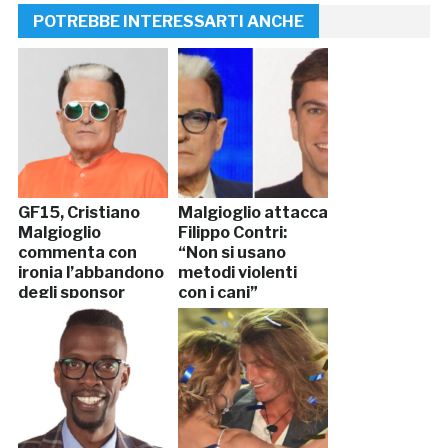
POTREBBE INTERESSARTI ANCHE
GF15, Cristiano
Malgioglio attacca
Malgioglio
Filippo Contri:
commenta con
“Non si usano
ironia l’abbandono
metodi violenti
degli sponsor
con i cani”