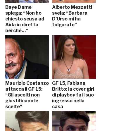
Baye Dame
Alberto Mezzetti
spiega: “Non ho
svela: “Barbara
chiesto scusa ad
D’Urso mi ha
Aida in diretta
folgorato”
perché…”
Maurizio Costanzo
GF 15, Fabiana
attacca il GF 15:
Britto: la cover girl
“Gli ascolti non
di playboy fa il suo
giustificano le
ingresso nella
scelte”
casa