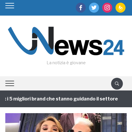
facebook
twitter
instagram
feedburn
La notizia è giovane
i 5 migliori brand che stanno guidando il settore
1 a