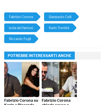
Fabrizio Corona
Gianpaolo Celli
isola dei famosi
Karin Trentini
Riccardo Fogli
POTREBBE INTERESSARTI ANCHE
Fabrizio Corona su
Fabrizio Corona