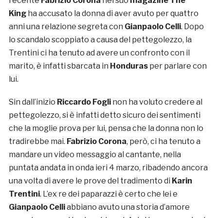
recente
Fabrizio Corona
nel suo
magazine The
King
ha accusato la donna di aver avuto per quattro
anni una relazione segreta con
Gianpaolo Celli
. Dopo
lo scandalo scoppiato a causa del pettegolezzo, la
Trentini ci ha tenuto ad avere un confronto con il
marito, è infatti sbarcata in
Honduras
per parlare con
lui.
Sin dall’inizio
Riccardo Fogli
non ha voluto credere al
pettegolezzo, si è infatti detto sicuro dei sentimenti
che la moglie prova per lui, pensa che la donna non lo
tradirebbe mai.
Fabrizio Corona
, però, ci ha tenuto a
mandare un video messaggio al cantante, nella
puntata andata in onda ieri 4 marzo, ribadendo ancora
una volta di avere le prove del tradimento di
Karin
Trentini
. L’ex re dei paparazzi è certo che lei e
Gianpaolo Celli
abbiano avuto una storia d’amore