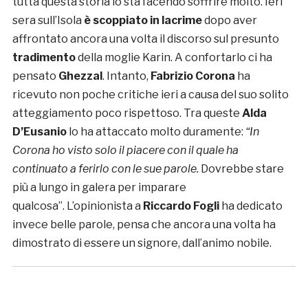
tutta questa storia lo sta facendo soffrire molto. Ieri
sera sull’Isola
è scoppiato in lacrime
dopo aver
affrontato ancora una volta il discorso sul presunto
tradimento
della moglie Karin. A confortarlo ci ha
pensato
Ghezzal
. Intanto,
Fabrizio Corona
ha
ricevuto non poche critiche ieri a causa del suo solito
atteggiamento poco rispettoso. Tra queste
Alda
D’Eusanio
lo ha attaccato molto duramente:
“
In
Corona ho visto solo il piacere con il quale ha
continuato a ferirlo con le sue parole.
Dovrebbe stare
più a lungo in galera per imparare
qualcosa”. L’opinionista a
Riccardo Fogli
ha dedicato
invece belle parole, pensa che ancora una volta ha
dimostrato di essere un signore, dall’animo nobile.