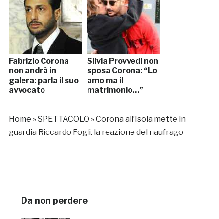
Fabrizio Corona
Silvia Provvedi non
non andrà in
sposa Corona: “Lo
galera: parla il suo
amo ma il
avvocato
matrimonio…”
Home
»
SPETTACOLO
»
Corona all’Isola mette in
guardia Riccardo Fogli: la reazione del naufrago
Da non perdere