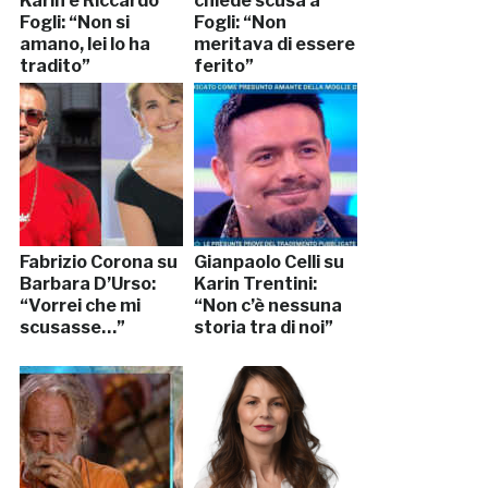
Karin e Riccardo
chiede scusa a
Fogli: “Non si
Fogli: “Non
amano, lei lo ha
meritava di essere
tradito”
ferito”
Fabrizio Corona su
Gianpaolo Celli su
Barbara D’Urso:
Karin Trentini:
“Vorrei che mi
“Non c’è nessuna
scusasse…”
storia tra di noi”