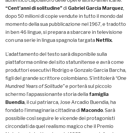
autentico capolavoro delle opere latino-americane.
“Cent’anni di solitudine”
di
Gabriel Garcia Marquez
,
dopo 50 milioni di copie vendute in tutto il mondo dal
momento della sua pubblicazione nel 1967, e tradotto
in ben 46 lingue, si prepara a sbarcare in televisione
con una serie in lingua spagnola targata
Netflix
.
L’adattamento del testo sarà disponibile sulla
piattaforma online del sito statunitense e avrà come
produttori esecutivi Rodrigo e Gonzalo Garcia Barcha,
figli del grande scrittore colombiano. S’intitolerà
“One
Hundred Years of Solitude”
e porterà sul piccolo
schermo l’appassionante storia della
famiglia
Buendia
, il cui patriarca, Jose Arcadio Buendia, ha
fondato l’immaginaria cittadina di
Macondo
. Sarà
possibile così seguire le vicende dei protagonisti
circondati da quel realismo magico che il Premio