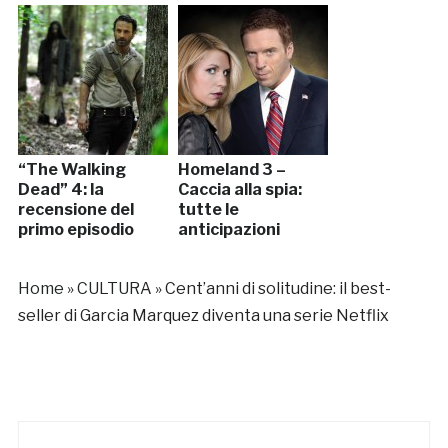
“The Walking
Homeland 3 –
Dead” 4: la
Caccia alla spia:
recensione del
tutte le
primo episodio
anticipazioni
Home
»
CULTURA
»
Cent’anni di solitudine: il best-
seller di Garcia Marquez diventa una serie Netflix