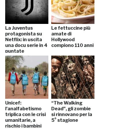
La Juventus
Le fettuccine più
protagonista su
amate di
Netflix: in uscita
Hollywood
una docu serie in 4
compiono 110 anni
puntate
Unicef:
“The Walking
l’analfabetismo
Dead”, gli zombie
triplica con le crisi
si rinnovano per la
umanitarie, a
5° stagione
rischio i bambini