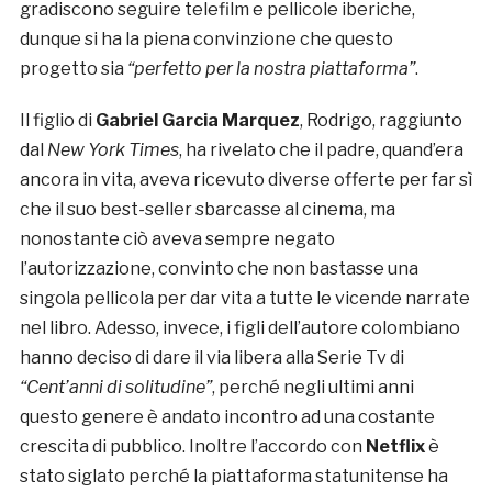
gradiscono seguire telefilm e pellicole iberiche,
dunque si ha la piena convinzione che questo
progetto sia
“perfetto per la nostra piattaforma”
.
Il figlio di
Gabriel Garcia Marquez
, Rodrigo, raggiunto
dal
New York Times
, ha rivelato che il padre, quand’era
ancora in vita, aveva ricevuto diverse offerte per far sì
che il suo best-seller sbarcasse al cinema, ma
nonostante ciò aveva sempre negato
l’autorizzazione, convinto che non bastasse una
singola pellicola per dar vita a tutte le vicende narrate
nel libro. Adesso, invece, i figli dell’autore colombiano
hanno deciso di dare il via libera alla Serie Tv di
“Cent’anni di solitudine”
, perché negli ultimi anni
questo genere è andato incontro ad una costante
crescita di pubblico. Inoltre l’accordo con
Netflix
è
stato siglato perché la piattaforma statunitense ha