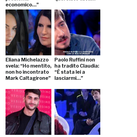
economico…”
Eliana Michelazzo
Paolo Ruffini non
svela: “Ho mentito,
ha tradito Claudia:
non ho incontrato
“È stata lei a
Mark Caltagirone”
lasciarmi…”