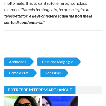
molto male. Il noto cantautore ha poi concluso
dicendo:
“Pamela ha sbagliato, ha preso in giro in
telespettatori e
deve chiedere scusa ma non me la
sento di condannarla
.”
Adnkronos
Cristiano Malgioglio
Pamela Prati
Verissimo
POTREBBE INTERESSARTI ANCHE