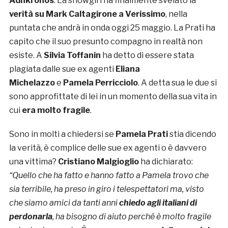
Adnkronos
. La showgirl ha finalmente svelato la
verità su Mark Caltagirone a Verissimo
, nella
puntata che andrà in onda oggi 25 maggio. La Prati ha
capito che il suo presunto compagno in realtà non
esiste. A
Silvia Toffanin
ha detto di essere stata
plagiata dalle sue ex agenti
Eliana
Michelazzo
e
Pamela Perricciolo
. A detta sua le due si
sono approfittate di lei in un momento della sua vita in
cui
era molto fragile
.
Sono in molti a chiedersi se
Pamela Prati
stia dicendo
la verità, è complice delle sue ex agenti o è davvero
una vittima?
Cristiano Malgioglio
ha dichiarato:
“Quello che ha fatto e hanno fatto a Pamela trovo che
sia terribile, ha preso in giro i telespettatori ma, visto
che siamo amici da tanti anni
chiedo agli italiani di
perdonarla
, ha bisogno di aiuto perché è molto fragile