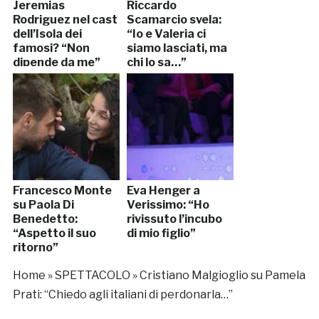
Jeremias
Riccardo
Rodriguez nel cast
Scamarcio svela:
dell’Isola dei
“Io e Valeria ci
famosi? “Non
siamo lasciati, ma
dipende da me”
chi lo sa…”
Francesco Monte
Eva Henger a
su Paola Di
Verissimo: “Ho
Benedetto:
rivissuto l’incubo
“Aspetto il suo
di mio figlio”
ritorno”
Home
»
SPETTACOLO
»
Cristiano Malgioglio su Pamela
Prati: “Chiedo agli italiani di perdonarla…”