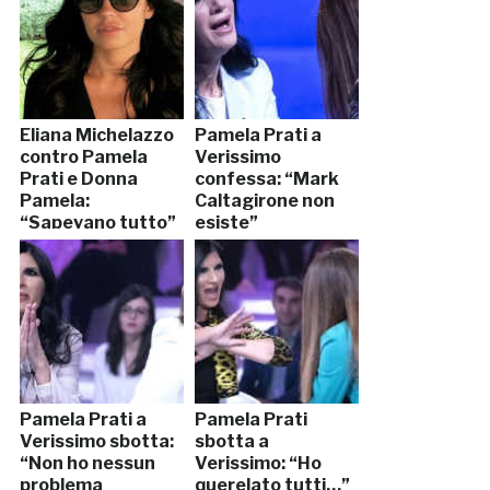
Eliana Michelazzo
Pamela Prati a
contro Pamela
Verissimo
Prati e Donna
confessa: “Mark
Pamela:
Caltagirone non
“Sapevano tutto”
esiste”
Pamela Prati a
Pamela Prati
Verissimo sbotta:
sbotta a
“Non ho nessun
Verissimo: “Ho
problema
querelato tutti…”