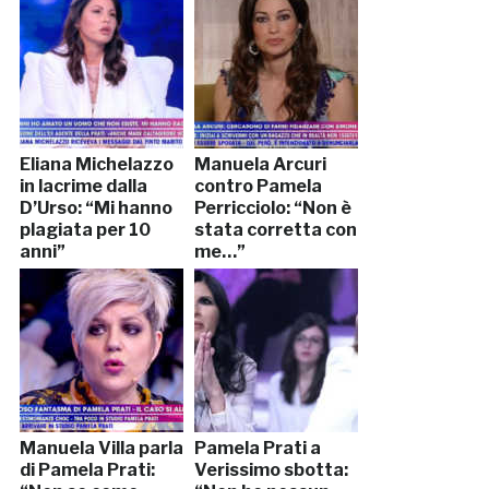
Eliana Michelazzo
Manuela Arcuri
in lacrime dalla
contro Pamela
D’Urso: “Mi hanno
Perricciolo: “Non è
plagiata per 10
stata corretta con
anni”
me…”
Manuela Villa parla
Pamela Prati a
di Pamela Prati:
Verissimo sbotta: