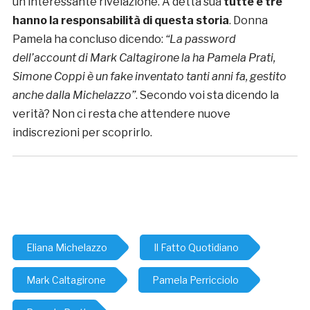
un’interessante rivelazione. A detta sua
tutte e tre
hanno la responsabilità di questa storia
. Donna
Pamela ha concluso dicendo:
“L
a password
dell’account di Mark Caltagirone la ha Pamela Prati,
Simone Coppi è un fake inventato tanti anni fa, gestito
anche dalla Michelazzo”
. Secondo voi sta dicendo la
verità? Non ci resta che attendere nuove
indiscrezioni per scoprirlo.
Eliana Michelazzo
Il Fatto Quotidiano
Mark Caltagirone
Pamela Perricciolo