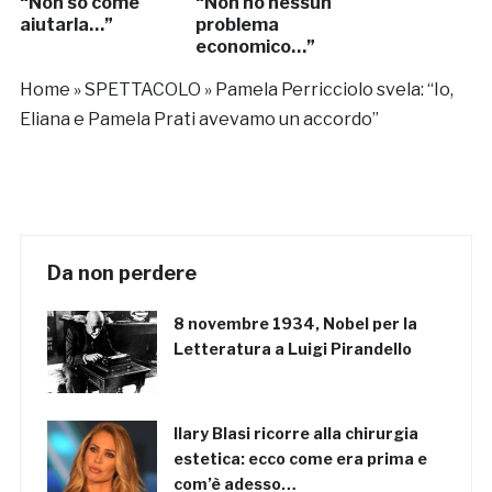
“Non so come
“Non ho nessun
aiutarla…”
problema
economico…”
Home
»
SPETTACOLO
»
Pamela Perricciolo svela: “Io,
Eliana e Pamela Prati avevamo un accordo”
Da non perdere
8 novembre 1934, Nobel per la
Letteratura a Luigi Pirandello
Ilary Blasi ricorre alla chirurgia
estetica: ecco come era prima e
com’è adesso…