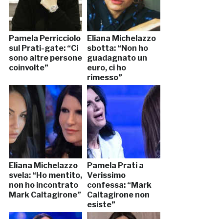
Pamela Perricciolo
Eliana Michelazzo
sul Prati-gate: “Ci
sbotta: “Non ho
sono altre persone
guadagnato un
coinvolte”
euro, ci ho
rimesso”
Eliana Michelazzo
Pamela Prati a
svela: “Ho mentito,
Verissimo
non ho incontrato
confessa: “Mark
Mark Caltagirone”
Caltagirone non
esiste”