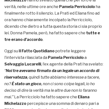
Michelazzo
hanno svelato quella che per loro è la
verità, nelle ultime ore anche
Pamela Perricciolo
ha
finalmente rotto il silenzio. La Prati ed Eliana fino ad
ora hanno chiaramente incolpato la Perricciolo,
dicendo che dietro a tutta questa storia ci sia proprio
lei. Donna Pamela, però, ha fatto sapere che
tutte e
tre erano d’accordo
.
Oggi su
Il Fatto Quotidiano
potrete leggere
l’intervista rilasciata da
Pamela Perricciolo
a
Selvaggia Lucarelli
, l’ex agente della Prati ha svelato:
“
Noi tre avevamo firmato da un legale un accordo di
riservatezza
, quindi tutte abbiamo interesse a tacere,
no?
È stato un gioco
, non ci sono colpe legali, io ho
deciso di dire la verità ma le altre due non lo faranno
mai.”
La Perricciolo ha fatto sapere che
Eliana
Michelazzo
percepisce una somma di denaro pari a