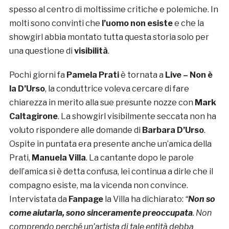
spesso al centro di moltissime critiche e polemiche. In
molti sono convinti che
l’uomo non esiste
e che la
showgirl abbia montato tutta questa storia solo per
una questione di
visibilità
.
Pochi giorni fa
Pamela Prati
è tornata a
Live – Non è
la D’Urso
, la conduttrice voleva cercare di fare
chiarezza in merito alla sue presunte nozze con
Mark
Caltagirone
. La showgirl visibilmente seccata non ha
voluto rispondere alle domande di
Barbara D’Urso
.
Ospite in puntata era presente anche un’amica della
Prati,
Manuela Villa
. La cantante dopo le parole
dell’amica si è detta confusa, lei continua a dirle che il
compagno esiste, ma la vicenda non convince.
Intervistata da
Fanpage
la Villa ha dichiarato:
“
Non so
come aiutarla, sono sinceramente preoccupata
. Non
comprendo perché un’artista di tale entità debba