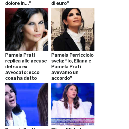
dolore in…”
di euro”
Pamela Prati
Pamela Perricciolo
replica alle accuse
svela: “Io, Eliana e
del suo ex
Pamela Prati
avvocato: ecco
avevamo un
cosa ha detto
accordo”