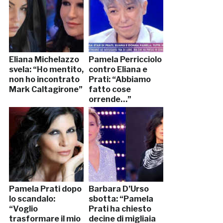
Eliana Michelazzo
Pamela Perricciolo
svela: “Ho mentito,
contro Eliana e
non ho incontrato
Prati: “Abbiamo
Mark Caltagirone”
fatto cose
orrende…”
Pamela Prati dopo
Barbara D’Urso
lo scandalo:
sbotta: “Pamela
“Voglio
Prati ha chiesto
trasformare il mio
decine di migliaia