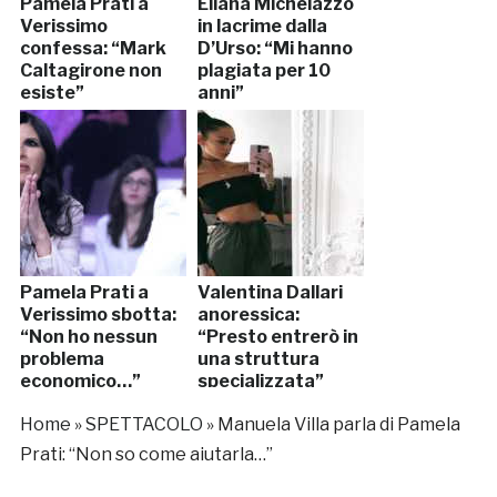
Pamela Prati a
Eliana Michelazzo
Verissimo
in lacrime dalla
confessa: “Mark
D’Urso: “Mi hanno
Caltagirone non
plagiata per 10
esiste”
anni”
Pamela Prati a
Valentina Dallari
Verissimo sbotta:
anoressica:
“Non ho nessun
“Presto entrerò in
problema
una struttura
economico…”
specializzata”
Home
»
SPETTACOLO
»
Manuela Villa parla di Pamela
Prati: “Non so come aiutarla…”