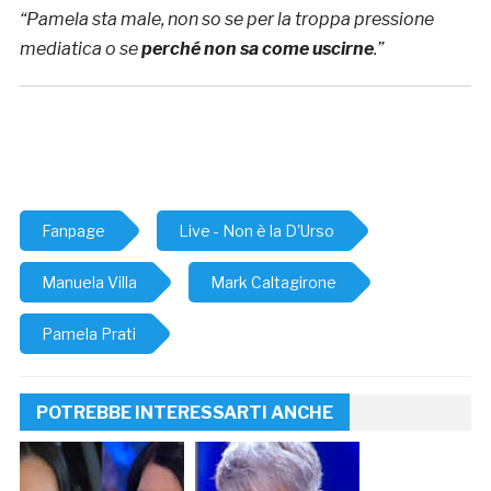
“Pamela sta male, non so se per la troppa pressione
mediatica o se
perché non sa come uscirne
.”
Fanpage
Live - Non è la D'Urso
Manuela Villa
Mark Caltagirone
Pamela Prati
POTREBBE INTERESSARTI ANCHE