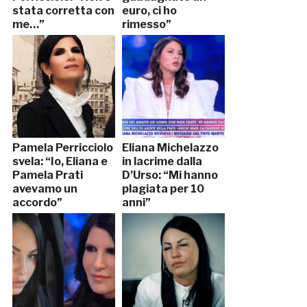
stata corretta con
euro, ci ho
me…”
rimesso”
Pamela Perricciolo
Eliana Michelazzo
svela: “Io, Eliana e
in lacrime dalla
Pamela Prati
D’Urso: “Mi hanno
avevamo un
plagiata per 10
accordo”
anni”