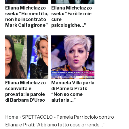
Eliana Michelazzo
Eliana Michelazzo
svela: “Ho mentito,
svela: “Farò le mie
non ho incontrato
cure
Mark Caltagirone”
psicologiche…”
Eliana Michelazzo
Manuela Villa parla
sconvolta e
di Pamela Prati:
provata: le parole
“Non so come
di Barbara D’Urso
aiutarla…”
Home
»
SPETTACOLO
»
Pamela Perricciolo contro
Eliana e Prati: “Abbiamo fatto cose orrende…”