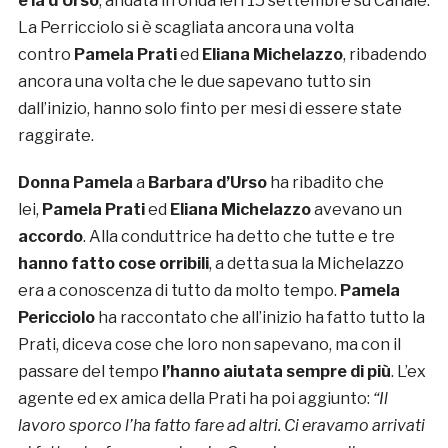
è la d’Urso
, andata in onda ieri 15 settembre su Canale.
La Perricciolo si è scagliata ancora una volta
contro
Pamela Prati
ed
Eliana Michelazzo
, ribadendo
ancora una volta che le due sapevano tutto sin
dall’inizio, hanno solo finto per mesi di essere state
raggirate.
Donna Pamela
a
Barbara d’Urso
ha ribadito che
lei,
Pamela Prati
ed
Eliana Michelazzo
avevano un
accordo
. Alla conduttrice ha detto che tutte e tre
hanno fatto cose orribili
, a detta sua la Michelazzo
era a conoscenza di tutto da molto tempo.
Pamela
Pericciolo
ha raccontato che all’inizio ha fatto tutto la
Prati, diceva cose che loro non sapevano, ma con il
passare del tempo
l’hanno aiutata sempre di più
. L’ex
agente ed ex amica della Prati ha poi aggiunto:
“I
l
lavoro sporco l’ha fatto fare ad altri. Ci eravamo arrivati