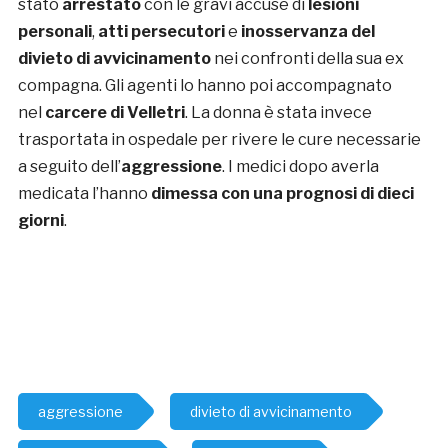
stato
arrestato
con le gravi accuse di
lesioni
personali
,
atti persecutori
e
inosservanza del
divieto di avvicinamento
nei confronti della sua ex
compagna. Gli agenti lo hanno poi accompagnato
nel
carcere di Velletri
. La donna è stata invece
trasportata in ospedale per rivere le cure necessarie
a seguito dell’
aggressione
. I medici dopo averla
medicata l’hanno
dimessa con una prognosi di dieci
giorni
.
aggressione
divieto di avvicinamento