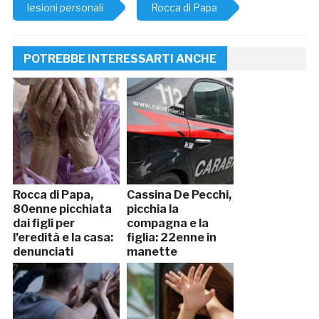
lesioni personali
Rocca di Papa
POTREBBE INTERESSARTI ANCHE
Rocca di Papa,
Cassina De Pecchi,
80enne picchiata
picchia la
dai figli per
compagna e la
l’eredità e la casa:
figlia: 22enne in
denunciati
manette