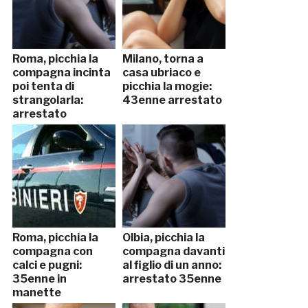
Roma, picchia la
Milano, torna a
compagna incinta
casa ubriaco e
poi tenta di
picchia la mogie:
strangolarla:
43enne arrestato
arrestato
Roma, picchia la
Olbia, picchia la
compagna con
compagna davanti
calci e pugni:
al figlio di un anno:
35enne in
arrestato 35enne
manette