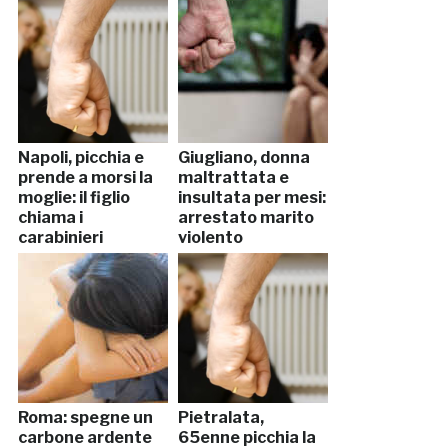
Napoli, picchia e
Giugliano, donna
prende a morsi la
maltrattata e
moglie: il figlio
insultata per mesi:
chiama i
arrestato marito
carabinieri
violento
Roma: spegne un
Pietralata,
carbone ardente
65enne picchia la