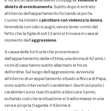
è recato a casa della sua ex compagna,
violando il
divieto di avvicinamento
. Subito dopo è entrato
al’interno dell’appartamento forzando la porta.
L’uomo ha iniziato a
picchiare con violenza la donna
,
ferendola con calci e pugni, senza tener conto del
fatto che la figlia di soli 13 anni si trovava in casa al
momento dell’
aggressione
.
A causa delle forti urla che provenivano
dall’appartamento della vittima, una donna di 42 anni, i
vicini di casa hanno subito allarmato le forze
dell’ordine. Sul luogo dell’aggressione, avvenuta
all’interno di un appartamento situato a Rocca di Papa,
sono subito intervenuti i carabinieri. Giunti sul posto i
carabinieri sono riusciti subito a bloccare l’uomo,
evitando così che la situazione si trasformasse in una
vera e propria tragedia. Il 42enne è