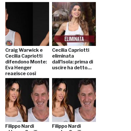
Craig Warwick e
Cecilia Capriotti
Cecilia Capriotti
eliminata
difendono Monte:
dall’Isola: prima di
Eva Henger
uscire ha detto…
reagisce così
Filippo Nardi
Filippo Nardi