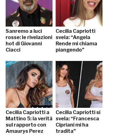
Sanremo a luci
Cecilia Capriotti
rosse: le rivelazioni
svela: “Angela
hot di Giovanni
Rende mi chiama
Ciacci
piangendo”
Cecilia Capriotti a
Cecilia Capriotti si
Mattino 5: la verità
svela: “Francesca
sul rapporto con
Cipriani mi ha
Amaurys Perez
tradita”