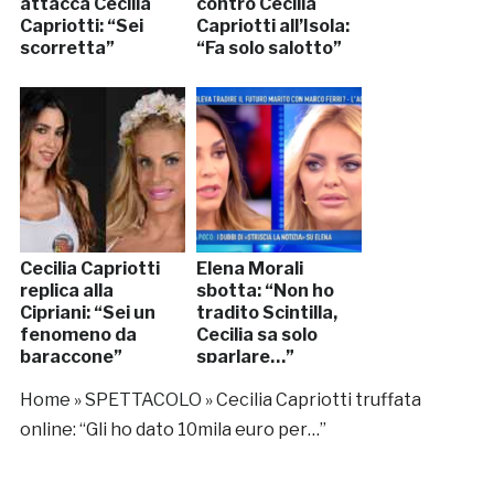
attacca Cecilia
contro Cecilia
Capriotti: “Sei
Capriotti all’Isola:
scorretta”
“Fa solo salotto”
Cecilia Capriotti
Elena Morali
replica alla
sbotta: “Non ho
Cipriani: “Sei un
tradito Scintilla,
fenomeno da
Cecilia sa solo
baraccone”
sparlare…”
Home
»
SPETTACOLO
»
Cecilia Capriotti truffata
online: “Gli ho dato 10mila euro per…”