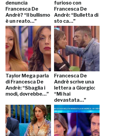
denuncia
furioso con
Francesca De
Francesca De
Andrè? “Il bullismo
Andrè: “Bulletta di
è un reato…”
sto ca…”
Taylor Mega parla
Francesca De
di Francesca De
Andrè scrive una
Andrè: “Sbaglia i
lettera a Giorgio:
modi, dovrebbe…”
“Mi hai
devastata…”