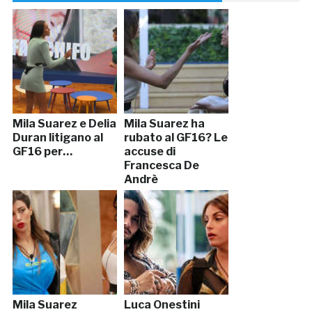
Mila Suarez e Delia
Mila Suarez ha
Duran litigano al
rubato al GF16? Le
GF16 per…
accuse di
Francesca De
Andrè
Mila Suarez
Luca Onestini