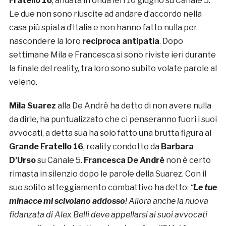
Fratello 16
, andata in onda ieri 10 giugno su Canale 5.
Le due non sono riuscite ad andare d’accordo nella
casa più spiata d’Italia e non hanno fatto nulla per
nascondere la loro
reciproca antipatia
. Dopo
settimane Mila e Francesca si sono riviste ieri durante
la finale del reality, tra loro sono subito volate parole al
veleno.
Mila Suarez
alla De Andrè ha detto di non avere nulla
da dirle, ha puntualizzato che ci penseranno fuori i suoi
avvocati, a detta sua ha solo fatto una brutta figura al
Grande Fratello 16
, reality condotto da
Barbara
D’Urso
su Canale 5.
Francesca De Andrè
non è certo
rimasta in silenzio dopo le parole della Suarez. Con il
suo solito atteggiamento combattivo ha detto:
“
Le tue
minacce mi scivolano addosso
! Allora anche la nuova
fidanzata di Alex Belli deve appellarsi ai suoi avvocati