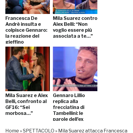
Francesca De
Mila Suarez contro
Andrè insulta e
Alex Belli: “Non
colpisce Gennaro:
voglio essere più
la reazione del
associata a te…”
gieffino
Mila Suarez e Alex
Gennaro Lillio
Belli, confronto al
replica alla
GF16: “Sei
frecciatina di
morbosa…”
Tambellini: le
parole dell’ex
gieffino
Home
»
SPETTACOLO
»
Mila Suarez attacca Francesca