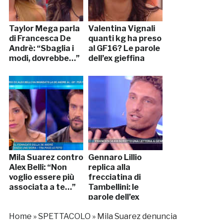
Taylor Mega parla
Valentina Vignali
di Francesca De
quanti kg ha preso
Andrè: “Sbaglia i
al GF16? Le parole
modi, dovrebbe…”
dell’ex gieffina
Mila Suarez contro
Gennaro Lillio
Alex Belli: “Non
replica alla
voglio essere più
frecciatina di
associata a te…”
Tambellini: le
parole dell’ex
gieffino
Home
»
SPETTACOLO
»
Mila Suarez denuncia