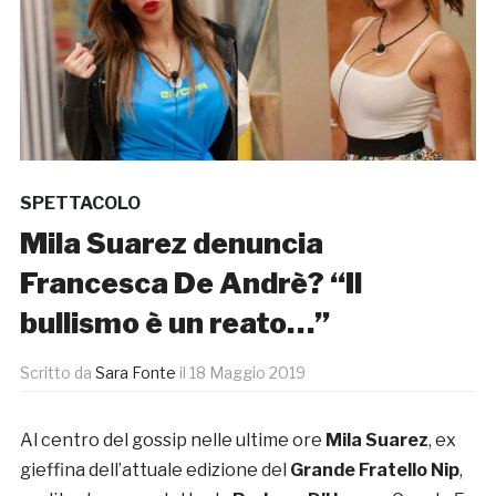
SPETTACOLO
Mila Suarez denuncia
Francesca De Andrè? “Il
bullismo è un reato…”
Scritto da
Sara Fonte
il
18 Maggio 2019
Al centro del gossip nelle ultime ore
Mila Suarez
, ex
gieffina dell’attuale edizione del
Grande Fratello Nip
,