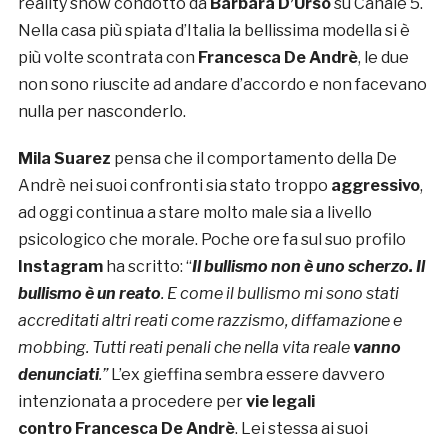
reality show condotto da
Barbara D’Urso
su Canale 5.
Nella casa più spiata d’Italia la bellissima modella si è
più volte scontrata con
Francesca De Andrè
, le due
non sono riuscite ad andare d’accordo e non facevano
nulla per nasconderlo.
Mila Suarez
pensa che il comportamento della De
Andrè nei suoi confronti sia stato troppo
aggressivo
,
ad oggi continua a stare molto male sia a livello
psicologico che morale. Poche ore fa sul suo profilo
Instagram
ha scritto: “
Il bullismo non è uno scherzo. Il
bullismo è un reato
. E come il bullismo mi sono stati
accreditati altri reati come razzismo, diffamazione e
mobbing. Tutti reati penali che nella vita reale
vanno
denunciati
.”
L’ex gieffina sembra essere davvero
intenzionata a procedere per
vie legali
contro
Francesca De Andrè
. Lei stessa ai suoi