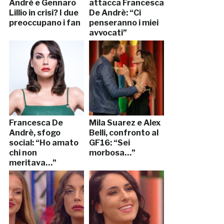
Andrè e Gennaro
attacca Francesca
Lillio in crisi? I due
De Andrè: “Ci
preoccupano i fan
penseranno i miei
avvocati”
Francesca De
Mila Suarez e Alex
Andrè, sfogo
Belli, confronto al
social: “Ho amato
GF16: “Sei
chi non
morbosa…”
meritava…”