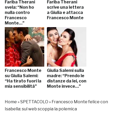
Fariba Therani
Fariba Therani
svela: “Non ho
scrive una lettera
nulla contro
a Giulia e attacca
Francesco
Francesco Monte
Monte…”
Francesco Monte
Giulia Salemi sulla
su Giulia Salemi:
madre: “Prendo le
“Ha tirato fuori la
distanze da lei, con
mia sensibilità”
Monte invece…”
Home
»
SPETTACOLO
»
Francesco Monte felice con
Isabella: sul web scoppia la polemica