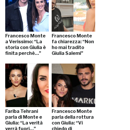
Francesco Monte
Francesco Monte
a Verissimo: “La
fa chiarezza: “Non
storia con Giulia è
ho mai tradito
finita perché…”
Giulia Salemi”
Fariba Tehrani
Francesco Monte
parla di Monte e
parla della rottura
Giulia: “La verità
con Giulia: “Vi
verrà fuori…”
chiedo di