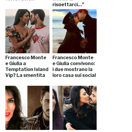
rispettarci…”
Francesco Monte
Francesco Monte
e Giulia a
e Giulia convivono:
Temptation Island
i due mostrano la
Vip? La smentita
loro casa sui social