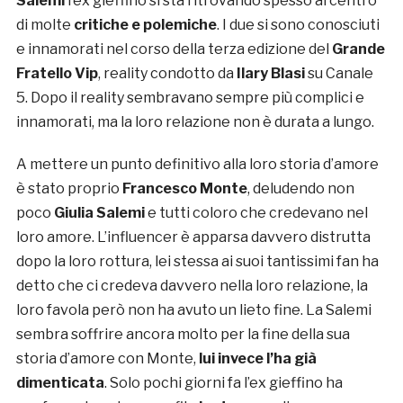
Salemi
l’ex gieffino si sta ritrovando spesso al centro
di molte
critiche e polemiche
. I due si sono conosciuti
e innamorati nel corso della terza edizione del
Grande
Fratello Vip
, reality condotto da
Ilary Blasi
su Canale
5. Dopo il reality sembravano sempre più complici e
innamorati, ma la loro relazione non è durata a lungo.
A mettere un punto definitivo alla loro storia d’amore
è stato proprio
Francesco Monte
, deludendo non
poco
Giulia Salemi
e tutti coloro che credevano nel
loro amore. L’influencer è apparsa davvero distrutta
dopo la loro rottura, lei stessa ai suoi tantissimi fan ha
detto che ci credeva davvero nella loro relazione, la
loro favola però non ha avuto un lieto fine. La Salemi
sembra soffrire ancora molto per la fine della sua
storia d’amore con Monte,
lui invece l’ha già
dimenticata
. Solo pochi giorni fa l’ex gieffino ha