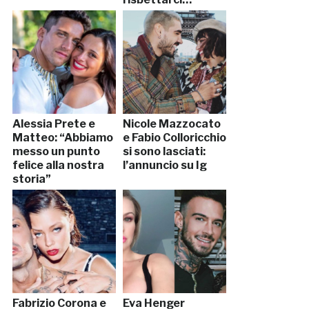
Alessia Prete e
Nicole Mazzocato
Matteo: “Abbiamo
e Fabio Colloricchio
messo un punto
si sono lasciati:
felice alla nostra
l’annuncio su Ig
storia”
Fabrizio Corona e
Eva Henger