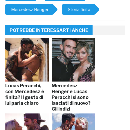
Mercedesz Henger
Storia finita
POTREBBE INTERESSARTI ANCHE
Lucas Peracchi,
Mercedesz
con Mercedesz è
Henger e Lucas
finita? Il gesto di
Peracchi si sono
lui parla chiaro
lasciati di nuovo?
Gli indizi