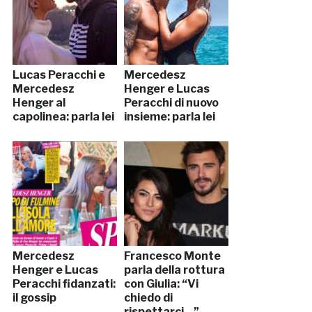
Lucas Peracchi e
Mercedesz
Mercedesz
Henger e Lucas
Henger al
Peracchi di nuovo
capolinea: parla lei
insieme: parla lei
Mercedesz
Francesco Monte
Henger e Lucas
parla della rottura
Peracchi fidanzati:
con Giulia: “Vi
il gossip
chiedo di
rispettarci…”