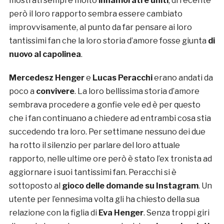
mostrati sempre molto
innamorati e uniti
, di recente
però il loro rapporto sembra essere cambiato
improvvisamente, al punto da far pensare ai loro
tantissimi fan che la loro storia d’amore fosse giunta
di
nuovo al capolinea
.
Mercedesz Henger
e
Lucas Peracchi
erano andati da
poco a
convivere
. La loro bellissima storia d’amore
sembrava procedere a gonfie vele ed è per questo
che i fan continuano a chiedere ad entrambi cosa stia
succedendo tra loro. Per settimane nessuno dei due
ha rotto il silenzio per parlare del loro attuale
rapporto, nelle ultime ore però è stato l’ex tronista ad
aggiornare i suoi tantissimi fan. Peracchi si è
sottoposto al
gioco delle domande su Instagram
. Un
utente per l’ennesima volta gli ha chiesto della sua
relazione con la figlia di
Eva Henger
. Senza troppi giri