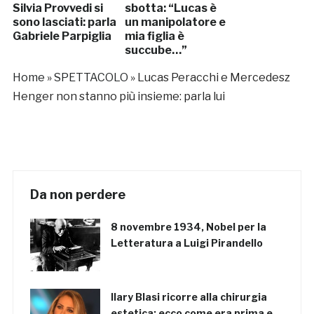
Silvia Provvedi si
sbotta: “Lucas è
sono lasciati: parla
un manipolatore e
Gabriele Parpiglia
mia figlia è
succube…”
Home
»
SPETTACOLO
»
Lucas Peracchi e Mercedesz
Henger non stanno più insieme: parla lui
Da non perdere
8 novembre 1934, Nobel per la
Letteratura a Luigi Pirandello
Ilary Blasi ricorre alla chirurgia
estetica: ecco come era prima e