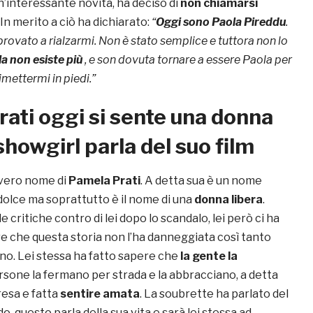
n’interessante novità, ha deciso di
non chiamarsi
. In merito a ciò ha dichiarato:
“
Oggi sono Paola Pireddu
.
rovato a rialzarmi. Non è stato semplice e tuttora non lo
a non esiste più
, e son dovuta tornare a essere Paola per
rimettermi in piedi.”
ati oggi si sente una donna
 showgirl parla del suo film
 vero nome di
Pamela Prati
. A detta sua è un nome
dolce ma soprattutto è il nome di una
donna libera
.
 critiche contro di lei dopo lo scandalo, lei però ci ha
re che questa storia non l’ha danneggiata così tanto
o. Lei stessa ha fatto sapere che
la gente la
ersone la fermano per strada e la abbracciano, a detta
esa e fatta
sentire amata
. La soubrette ha parlato del
o, questo parla della sua vita e sarà lei stessa ad