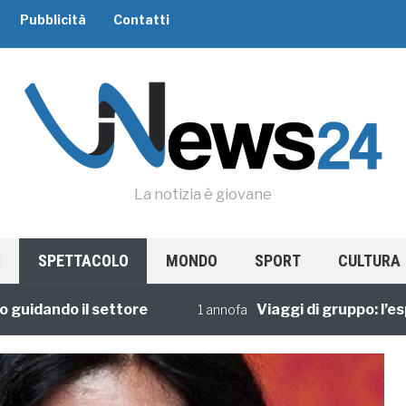
Pubblicità
Contatti
La notizia è giovane
SPETTACOLO
MONDO
SPORT
CULTURA
ando il settore
Viaggi di gruppo: l’esperi
1 annofa