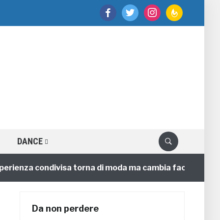
facebook
twitter
instagram
feedburner
DANCE
enza condivisa torna di moda ma cambia faccia
4 anni
Da non perdere