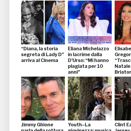
“Diana, la storia
Eliana Michelazzo
Elisab
segreta di Lady D”
in lacrime dalla
Gregora
arriva al Cinema
D’Urso: “Mi hanno
“Trasco
plagiata per 10
Natale
anni”
Briato
Jimmy Ghione
Youth–La
Clint E
parla della rottura
giovinezza: musica
Jersey