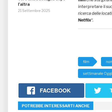
l’altra
interpretare il su
21 Settembre 2025
ricerca delle locat
Netflix
“.
film
no
settimanale Oggi
FACEBOOK
POTREBBE INTERESSARTI ANCHE