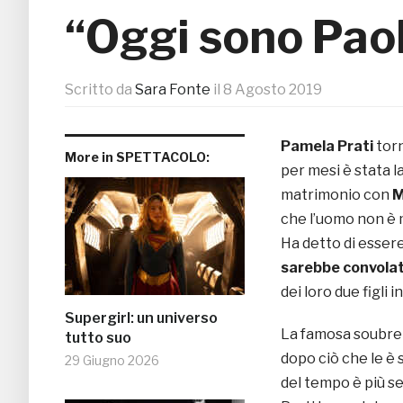
“Oggi sono Pao
Scritto da
Sara Fonte
il
8 Agosto 2019
Pamela Prati
torn
More in SPETTACOLO:
per mesi è stata l
matrimonio con
M
che l’uomo non è m
Ha detto di essere
sarebbe convolat
dei loro due figli in
Supergirl: un universo
La famosa soubre
tutto suo
dopo ciò che le è 
29 Giugno 2026
del tempo è più ser