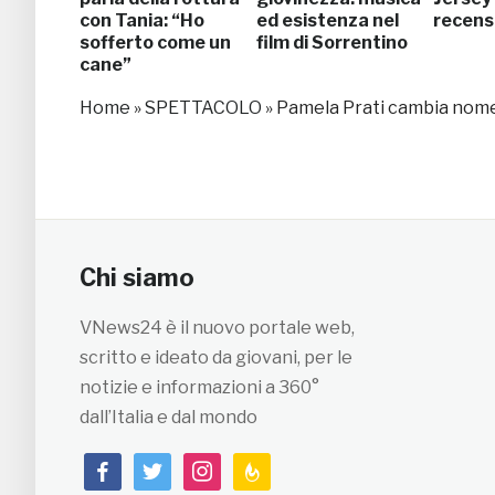
con Tania: “Ho
ed esistenza nel
recens
sofferto come un
film di Sorrentino
cane”
Home
»
SPETTACOLO
»
Pamela Prati cambia nome
Chi siamo
VNews24 è il nuovo portale web,
scritto e ideato da giovani, per le
notizie e informazioni a 360°
dall’Italia e dal mondo
facebook
twitter
instagram
feedburner