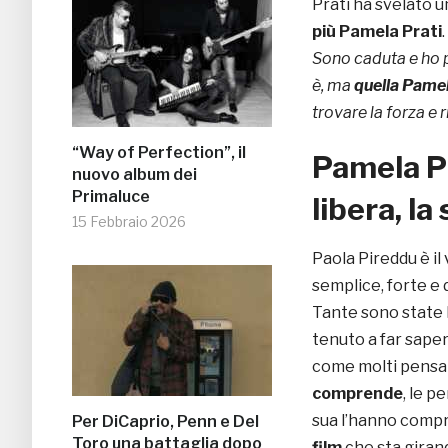
Prati ha svelato u
più
Pamela Prati
Sono caduta e ho p
è, ma
quella Pamel
trovare la forza e 
“Way of Perfection”, il
Pamela Pr
nuovo album dei
Primaluce
libera, la
15 Febbraio 2026
Paola Pireddu è il
semplice, forte e 
Tante sono state le
tenuto a far sape
come molti pensan
comprende
, le p
sua l’hanno compr
Per DiCaprio, Penn e Del
Toro una battaglia dopo
film
che sta girand