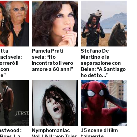
etta
Pamela Prati
Stefano De
ci svela:
svela: “Ho
Martino e la
rrerò il
incontrato il vero
separazione con
 con
amore a 60 anni”
Belen: “A Santiago
re”
ho detto…”
astwood :
Nymphomaniac
15 scene di film
 Boys. La
Vol. I & II : von Trier
talmente