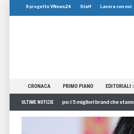
Il progetto VNews24
Staff
Lavora con noi
CRONACA
PRIMO PIANO
EDITORIALI
Viaggi di Gruppo: i 5 migliori brand che stanno guid
ULTIME NOTIZIE