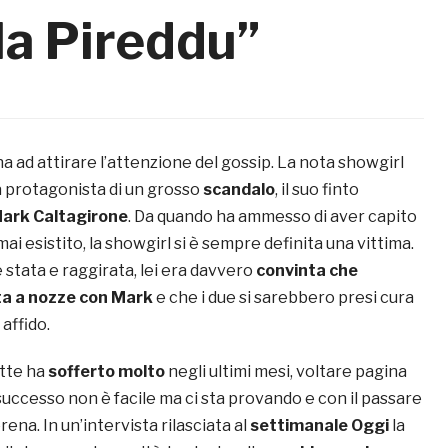
la Pireddu”
a ad attirare l’attenzione del gossip. La nota showgirl
a protagonista di un grosso
scandalo
, il suo finto
ark Caltagirone
. Da quando ha ammesso di aver capito
ai esistito, la showgirl si è sempre definita una vittima.
 stata e raggirata, lei era davvero
convinta che
a a nozze con Mark
e che i due si sarebbero presi cura
 affido.
tte ha
sofferto molto
negli ultimi mesi, voltare pagina
successo non è facile ma ci sta provando e con il passare
ena. In un’intervista rilasciata al
settimanale Oggi
la