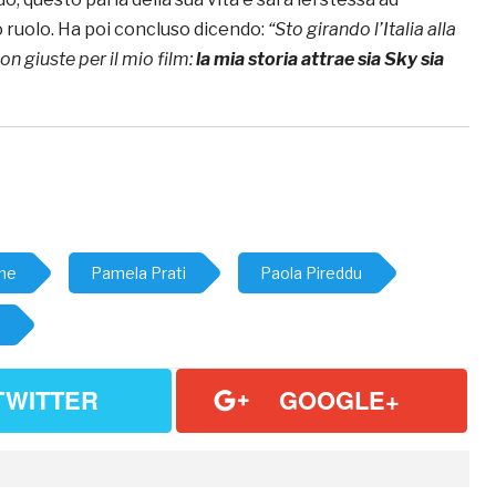
o ruolo. Ha poi concluso dicendo:
“Sto girando l’Italia alla
ion giuste per il mio film:
la mia storia attrae sia Sky sia
me
Pamela Prati
Paola Pireddu
TWITTER
GOOGLE+