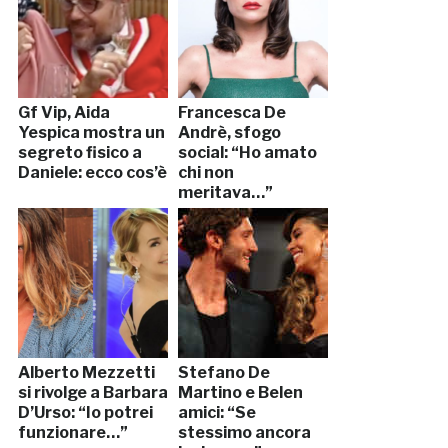
Gf Vip, Aida
Francesca De
Yespica mostra un
Andrè, sfogo
segreto fisico a
social: “Ho amato
Daniele: ecco cos’è
chi non
meritava…”
Alberto Mezzetti
Stefano De
si rivolge a Barbara
Martino e Belen
D’Urso: “Io potrei
amici: “Se
funzionare…”
stessimo ancora