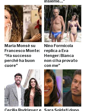
insieme…”
Maria Monsé su
Nino Formicola
Francesco Monte:
replica a Eva
“Ha successo
Henger: Bianca
perché ha buon
non ci ha provato
cuore”
con me”
Cecilia Rodriguez e
Sara Soldati dopo