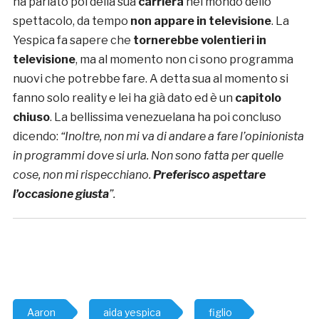
ha parlato poi della sua
carriera
nel mondo dello
spettacolo, da tempo
non appare in televisione
. La
Yespica fa sapere che
tornerebbe volentieri in
televisione
, ma al momento non ci sono programma
nuovi che potrebbe fare. A detta sua al momento si
fanno solo reality e lei ha già dato ed è un
capitolo
chiuso
. La bellissima venezuelana ha poi concluso
dicendo:
“
Inoltre, non mi va di andare a fare l’opinionista
in programmi dove si urla. Non sono fatta per quelle
cose, non mi rispecchiano.
Preferisco aspettare
l’occasione giusta
”.
Aaron
aida yespica
figlio