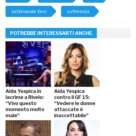
settimanale Vero
sofferenza
POTREBBE INTERESSARTI ANCHE
Aida Yespica in
Aida Yespica
lacrime a Rivelo:
contro il GF 15:
“Vivo questo
“Vedere le donne
momento molto
attaccate è
male”
inaccettabile”