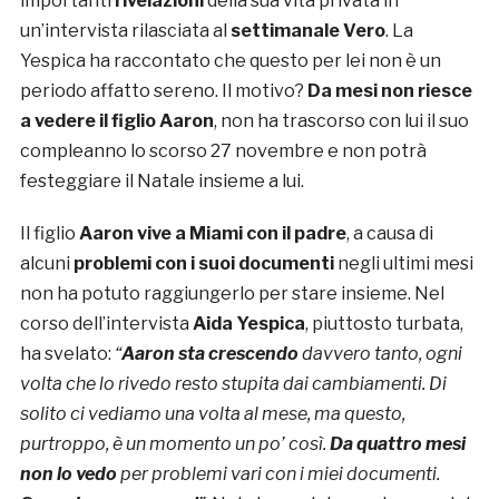
importanti
rivelazioni
della sua vita privata in
un’intervista rilasciata al
settimanale Vero
. La
Yespica ha raccontato che questo per lei non è un
periodo affatto sereno. Il motivo?
Da mesi non riesce
a vedere il figlio Aaron
, non ha trascorso con lui il suo
compleanno lo scorso 27 novembre e non potrà
festeggiare il Natale insieme a lui.
Il figlio
Aaron vive a Miami con il padre
, a causa di
alcuni
problemi con i suoi documenti
negli ultimi mesi
non ha potuto raggiungerlo per stare insieme. Nel
corso dell’intervista
Aida Yespica
, piuttosto turbata,
ha svelato:
“
Aaron sta crescendo
davvero tanto, ogni
volta che lo rivedo resto stupita dai cambiamenti. Di
solito ci vediamo una volta al mese, ma questo,
purtroppo, è un momento un po’ così.
Da quattro mesi
non lo vedo
per problemi vari con i miei documenti.