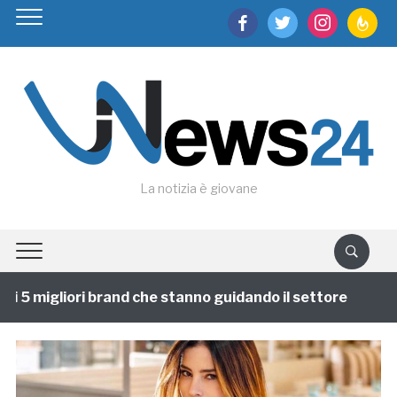
facebook
twitter
instagram
feedburn
La notizia è giovane
 5 migliori brand che stanno guidando il settore
1 an