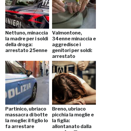
Nettuno, minaccia
Valmontone,
la madre per i soldi
34enne minaccia e
della droga:
aggredisce i
arrestato 25enne
genitori per soldi:
arrestato
Partinico, ubriaco
Breno, ubriaco
massacra di botte
picchia la moglie e
la moglie: il figlio lo
la figlia:
fa arrestare
allontanato dalla