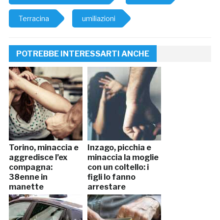
Terracina
umiliazioni
POTREBBE INTERESSARTI ANCHE
Torino, minaccia e
Inzago, picchia e
aggredisce l’ex
minaccia la moglie
compagna:
con un coltello: i
38enne in
figli lo fanno
manette
arrestare