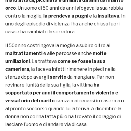
maltrattata, picchiata e umiliata da anni dal marito
orco
. Un uomo di 50 anni da anni sfogava la sua rabbia
contro la moglie,
la prendeva a pugni
e la
insultava
. In
uno degli episodio di violenza l’ha anche chiusa fuori
casa e ha cambiato la serratura.
Il 50enne costringeva la moglie a subire oltre ai
maltrattamenti
e alle percosse anche
molte
umiliazioni
. La trattava
come se fosse la sua
cameriera
, la faceva infatti rimanere in piedi nella
stanza dopo avergli
servito
da mangiare. Per non
rovinare l’unità della sua figlia, la vittima
ha
sopportato per anni il comportamento violento e
vessatorio del marito
, senza mai recarsi in caserma o
al pronto soccorso quando lui la feriva. A dicembre la
donna non ce l’ha fatta più e ha trovato il coraggio di
lasciare l’uomo e di andare via di casa.