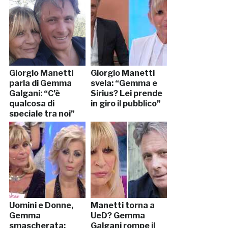
Giorgio Manetti
Giorgio Manetti
parla di Gemma
svela: “Gemma e
Galgani: “C’è
Sirius? Lei prende
qualcosa di
in giro il pubblico”
speciale tra noi”
Uomini e Donne,
Manetti torna a
Gemma
UeD? Gemma
smascherata:
Galgani rompe il