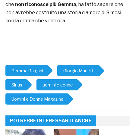
che
non riconosce più Gemma
, ha fatto sapere che
non avrebbe costruito una storia d’amore di 8 mesi
con la donna che vede ora.
Gemma Galgani
Giorgio Manetti
Sirius
uomini e donne
Uomini e Donne Magazine
POTREBBE INTERESSARTI ANCHE