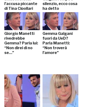
l’accusa piccante
silenzio, ecco cosa
di Tina Cipollari
ha detto
Giorgio Manetti
Gemma Galgani
rivedrebbe
fuori da UeD?
Gemma? Parla lui:
Parla Manetti:
“Non direi di no
“Non troverà
se…”
l’amore”