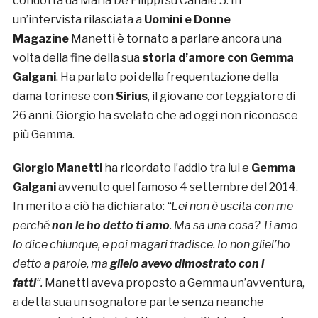
condotta da Maria De Filippi su Canale 5. In
un’intervista rilasciata a
Uomini e Donne
Magazine
Manetti è tornato a parlare ancora una
volta della fine della sua
storia d’amore con
Gemma
Galgani
. Ha parlato poi della frequentazione della
dama torinese con
Sirius
, il giovane corteggiatore di
26 anni. Giorgio ha svelato che ad oggi non riconosce
più Gemma.
Giorgio Manetti
ha ricordato l’addio tra lui e
Gemma
Galgani
avvenuto quel famoso 4 settembre del 2014.
In merito a ciò ha dichiarato:
“Lei non è uscita con me
perché
non le ho detto ti amo
. Ma sa una cosa? Ti amo
lo dice chiunque, e poi magari tradisce. Io non gliel’ho
detto a parole, ma
glielo avevo dimostrato con i
fatti
“.
Manetti aveva proposto a Gemma un’avventura,
a detta sua un sognatore parte senza neanche