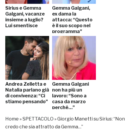
Sirius e Gemma
Gemma Galgani,
Galgani, vacanze
ex dama la
insieme a luglio?
attacca: “Questo
Lui smentisce
è il suo scopo nel
programma”
Andrea Zelletta e
Gemma Galgani
Natalia parlano già
non ha più un
di convivenza: “Ci
lavoro: “Sono a
stiamo pensando”
casa da marzo
perché…”
Home
»
SPETTACOLO
»
Giorgio Manetti su Sirius: “Non
credo che sia attratto da Gemma…”