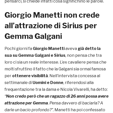
pensarci, si chiede infatti cosa significhino le parole.
Giorgio Manetti non crede
all’attrazione di Sirius per
Gemma Galgani
Pochi giorni fa
Giorgio Manetti
aveva
già detto la
sua su
Gemma Galgani
e
Sirius
, non pensa che tra
loro ci sia un reale interesse. L’ex cavaliere pensa che
molti sfruttino il fatto che la Galgani sia ormai famosa
per
ottenere visibilità
. Nell’intervista concessa al
settimanale di
Uomini e Donne
, riferendosi alla
frequentazione tra la dama e Nicola Vivarelli, ha detto:
“
Non credo però che un ragazzo di 26 anni possa avere
attrazione per Gemma
. Pensa davvero di baciarla? A
darle un bacio profondo?”.
Manetti ha poi confessato