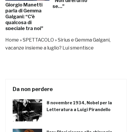
“Non direi di no
Giorgio Manetti
se…”
parla di Gemma
Galgani: “C’è
qualcosa di
speciale tra noi”
Home
»
SPETTACOLO
»
Sirius e Gemma Galgani,
vacanze insieme a luglio? Lui smentisce
Da non perdere
8 novembre 1934, Nobel per la
Letteratura a Luigi Pirandello