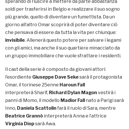
sperando di riuscire a mettere da parte abbastanza
soldi per trasferirsi in Belgio e realizzare il suo sogno
più grande, quello di diventare un fumettista. Da un
giorno all’altro Omar scoprirà di poter diventare ciò
che pensava di essere da tutta la vita per chiunque:
invisibile
. Allenerà questo potere per salvare i legami
con gli amici, ma anche il suo quartiere minacciato da
un gruppo immobiliare che vuole sfrattare i residenti.
Il cast della serie è composto da giovani attori:
l’esordiente
Giuseppe Dave Seke
sarà il protagonista
Omar, il torinese 25enne
Haroun Fall
interpreterà Sharif,
Richard Dylan Magon
vestirà i
panni di Momo, il modello
Madior Fall
nato a Parigi sarà
Inno,
Daniela Scattolin
farà il ruolo di Sara, mentre
Beatrice Grannò
interpreterà Anna e l’attrice
Virginia Diop
sarà Awa.