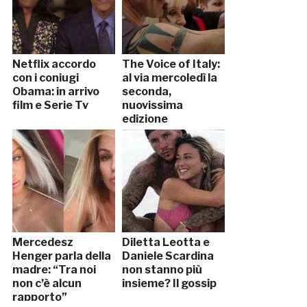
Netflix accordo
The Voice of Italy:
con i coniugi
al via mercoledì la
Obama: in arrivo
seconda,
film e Serie Tv
nuovissima
edizione
Mercedesz
Diletta Leotta e
Henger parla della
Daniele Scardina
madre: “Tra noi
non stanno più
non c’è alcun
insieme? Il gossip
rapporto”