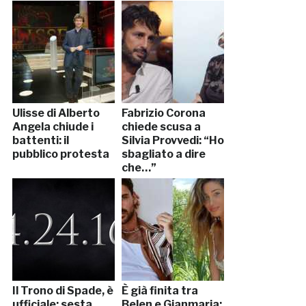
Ulisse di Alberto
Fabrizio Corona
Angela chiude i
chiede scusa a
battenti: il
Silvia Provvedi: “Ho
pubblico protesta
sbagliato a dire
che…”
Il Trono di Spade, è
È già finita tra
ufficiale: sesta
Belen e Gianmaria: