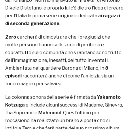
dal romanzo “Non ho mai avuto la mia età” di Antonio
Dikele Distefano, e proprio lui c’è dietro l’idea di creare
per l’Italia la prima serie originale dedicata ai
ragazzi
di seconda generazione
.
Zero
cercherà di dimostrare che i pregiudizi che
molte persone hanno sulle zone di periferia e
soprattutto sulle comunità che vi abitano sono frutto
dell’immaginazione, inesatti, del tutto inventati.
Ambientata nel quartiere Barona di Milano, in
8
episodi
racconterà anche di come l’amicizia sia un
tocco magico per salvarsi.
La colonna sonora della serie è firmata da
Yakamoto
Kotzuga
e include alcuni successi di Madame, Ginevra,
tha Supreme e
Mahmood
. Quest’ultimo per
l’occasione ha realizzato un brano a posta che si
intitola
Zero
e che farà parte del suo prossimo album