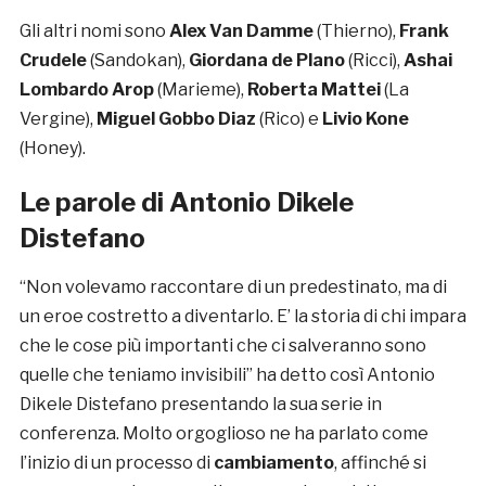
Gli altri nomi sono
Alex Van Damme
(Thierno),
Frank
Crudele
(Sandokan),
Giordana de Plano
(Ricci),
Ashai
Lombardo Arop
(Marieme),
Roberta Mattei
(La
Vergine),
Miguel Gobbo Diaz
(Rico) e
Livio Kone
(Honey).
Le parole di Antonio Dikele
Distefano
“Non volevamo raccontare di un predestinato, ma di
un eroe costretto a diventarlo. E’ la storia di chi impara
che le cose più importanti che ci salveranno sono
quelle che teniamo invisibili” ha detto così Antonio
Dikele Distefano presentando la sua serie in
conferenza. Molto orgoglioso ne ha parlato come
l’inizio di un processo di
cambiamento
, affinché si