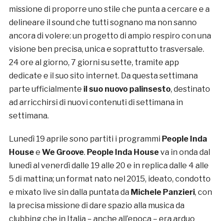
missione di proporre uno stile che punta a cercare e a
delineare il sound che tutti sognano ma non sanno
ancora di volere: un progetto di ampio respiro con una
visione ben precisa, unica e soprattutto trasversale.
24 ore al giorno, 7 giorni su sette, tramite app
dedicate e il suo sito internet. Da questa settimana
parte ufficialmente
il suo nuovo palinsesto
, destinato
ad arricchirsi di nuovi contenuti di settimana in
settimana.
Lunedì 19 aprile sono partiti i programmi
People Inda
House
e
We Groove
.
People Inda House
va in onda dal
lunedì al venerdì dalle 19 alle 20 e in replica dalle 4 alle
5 di mattina; un format nato nel 2015, ideato, condotto
e mixato live sin dalla puntata da
Michele Panzieri
, con
la precisa missione di dare spazio alla musica da
clubbing che in Italia – anche all’epoca – era arduo