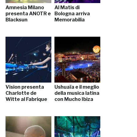
Amnesia Milano
Al Matis di
presenta ANOTR e
Bologna arriva
Blacksun
Memorabilia
Vision presenta
Ushuaïa e il meglio
Charlotte de
della musica latina
Witte al Fabrique
con Mucho Ibiza