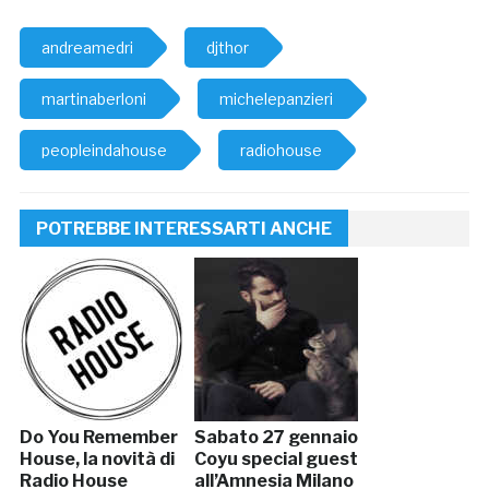
andreamedri
djthor
martinaberloni
michelepanzieri
peopleindahouse
radiohouse
POTREBBE INTERESSARTI ANCHE
Do You Remember
Sabato 27 gennaio
House, la novità di
Coyu special guest
Radio House
all’Amnesia Milano