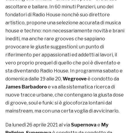
ascoltare e ballare. In 60 minuti Panzieri, uno dei
fondatori di Radio House nonché suo direttore
artistico, propone una selezione accurata di musica
house e techno: non necessariamente novità e brani
inediti, ma anche rare grooves che sappiano
provocare le giuste suggestioni: un punto di
riferimento per appassionati ed addetti ai lavori, il
vero proprio prequel di quello che poi è diventato e
sta diventando Radio House. In programma sabato e
domenica dalle 19 alle 20,
Wegroove
è condotto da
James Barbadoro
e va alla sistematica ricerca di
nuove tracce urbane, che contengano la giusta dose
di groove, soul e funk: si è giocoforza lontani dal
mainstream, ma con una certa voglia di avvicinarlo.
Da lunedì 26 aprile 2021 al via
Supernova
e
My
Religion
.
Supernova
è condotto da condotto da