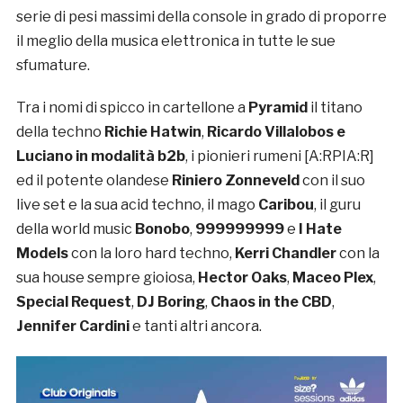
serie di pesi massimi della console in grado di proporre
il meglio della musica elettronica in tutte le sue
sfumature.
Tra i nomi di spicco in cartellone a
Pyramid
il titano
della techno
Richie Hatwin
,
Ricardo Villalobos e
Luciano in modalità b2b
, i pionieri rumeni [A:RPIA:R]
ed il potente olandese
Riniero Zonneveld
con il suo
live set e la sua acid techno, il mago
Caribou
, il guru
della world music
Bonobo
,
999999999
e
I Hate
Models
con la loro hard techno,
Kerri Chandler
con la
sua house sempre gioiosa,
Hector Oaks
,
Maceo Plex
,
Special Request
,
DJ Boring
,
Chaos in the CBD
,
Jennifer Cardini
e tanti altri ancora.