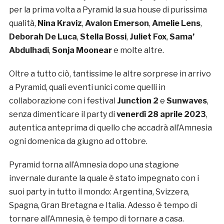
per la prima volta a Pyramid la sua house di purissima
qualità,
Nina Kraviz
,
Avalon Emerson
,
Amelie Lens
,
Deborah De Luca
,
Stella Bossi
,
Juliet Fox
,
Sama’
Abdulhadi
,
Sonja Moonear
e molte altre.
Oltre a tutto ciò, tantissime le altre sorprese in arrivo
a Pyramid, quali eventi unici come quelli in
collaborazione con i festival
Junction 2
e
Sunwaves
,
senza dimenticare il party di
venerdì 28 aprile 2023
,
autentica anteprima di quello che accadrà all’Amnesia
ogni domenica da giugno ad ottobre.
Pyramid torna all’Amnesia dopo una stagione
invernale durante la quale è stato impegnato con i
suoi party in tutto il mondo: Argentina, Svizzera,
Spagna, Gran Bretagna e Italia. Adesso è tempo di
tornare all’Amnesia, è tempo di tornare a casa.