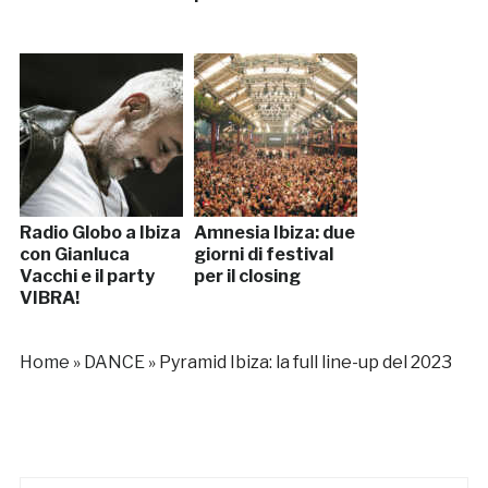
Radio Globo a Ibiza
Amnesia Ibiza: due
con Gianluca
giorni di festival
Vacchi e il party
per il closing
VIBRA!
Home
»
DANCE
»
Pyramid Ibiza: la full line-up del 2023