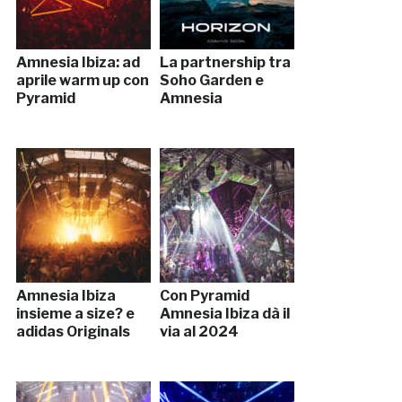
Amnesia Ibiza: ad
La partnership tra
aprile warm up con
Soho Garden e
Pyramid
Amnesia
Amnesia Ibiza
Con Pyramid
insieme a size? e
Amnesia Ibiza dà il
adidas Originals
via al 2024