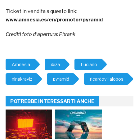
Ticket in vendita a questo link:
www.amnesia.es/en/promotor/pyramid
Crediti foto d’apertura: Phrank
Amnesia
ibiza
Luciano
ninakraviz
pyramid
ricardovillalobos
POTREBBE INTERESSARTI ANCHE