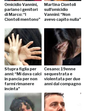
Omicidio Vannini,
Martina Ciontoli
parlano i genitori
sull’omicidio
di Marco: “I
Vannini: “Non
Ciontoli mentono”
avevo capito nulla”
Stupra figlia per
Cesano: 19enne
anni: “Mi dava calci
sequestrata e
in pancia per non
violentata per due
farmi rimanere
anni dal compagno
incinta”