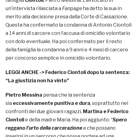
famiglia
Ciontoli
, Pietro Messina. L’avvocato in
un’intervista rilasciata a
Fanpage
ha detto la sua in
merito alla decisione presa dalla Corte di Cassazione.
Questa ha confermato la condanna di Antonio Ciontoli
a 14 anni di carcere con l’accusa di omicidio volontario
con dolo eventuale. Ha poi confermato per il resto
della famiglia la condanna a 9 anni e 4 mesi di carcere
per concorso semplice in omicidio volontario.
LEGGI ANCHE ->
Federico Ciontoli dopo la sentenza:
“La giustizia non ha vinto”
Pietro Messina
pensa che la sentenza
sia
eccessivamente punitiva e dura
, soprattutto nei
confronti dei due giovani ragazzi,
Martina e Federico
Ciontoli
e della madre Maria. Ha poi aggiunto:
“
Spero
reggano l’urto della carcerazione
e che possano
inserirsi in un percorso che possa portare ad una