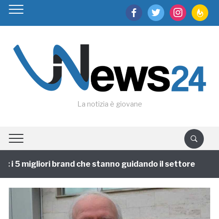
facebook
twitter
instagram
feedburn
La notizia è giovane
 i 5 migliori brand che stanno guidando il settore
1 