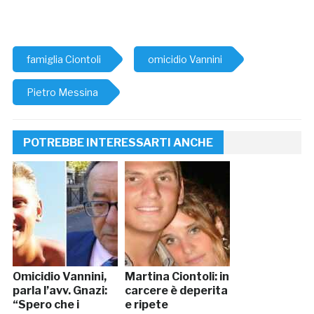
famiglia Ciontoli
omicidio Vannini
Pietro Messina
POTREBBE INTERESSARTI ANCHE
Omicidio Vannini,
Martina Ciontoli: in
parla l’avv. Gnazi:
carcere è deperita
“Spero che i
e ripete