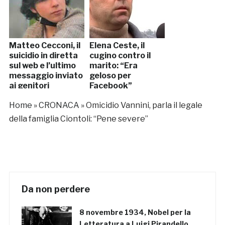
Matteo Cecconi, il
Elena Ceste, il
suicidio in diretta
cugino contro il
sul web e l’ultimo
marito: “Era
messaggio inviato
geloso per
ai genitori
Facebook”
Home
»
CRONACA
»
Omicidio Vannini, parla il legale
della famiglia Ciontoli: “Pene severe”
Da non perdere
8 novembre 1934, Nobel per la
Letteratura a Luigi Pirandello