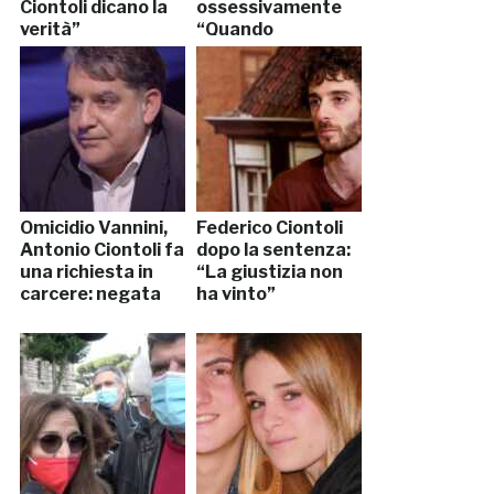
Ciontoli dicano la
ossessivamente
verità”
“Quando
usciamo”?
Omicidio Vannini,
Federico Ciontoli
Antonio Ciontoli fa
dopo la sentenza:
una richiesta in
“La giustizia non
carcere: negata
ha vinto”