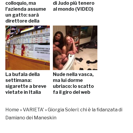
colloquio, ma
di Judo più tenero
l’azienda assume
al mondo (VIDEO)
un gatto: sarà
direttore della
comunicazione
La bufala della
Nude nella vasca,
settimana:
ma lui dorme
sigarette a breve
ubriaco: ​lo scatto
vietate in Italia
fa il giro del web
Home
»
VARIETA'
»
Giorgia Soleri: chi è la fidanzata di
Damiano dei Maneskin