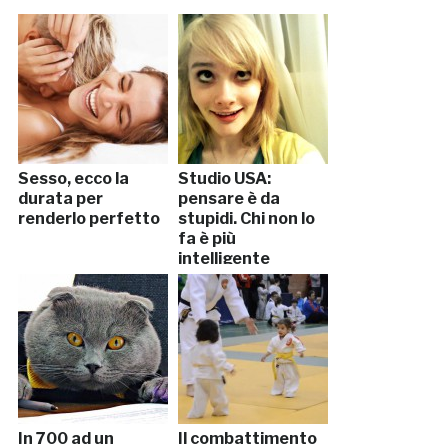
Sesso, ecco la
Studio USA:
durata per
pensare è da
renderlo perfetto
stupidi. Chi non lo
fa è più
intelligente
In 700 ad un
Il combattimento