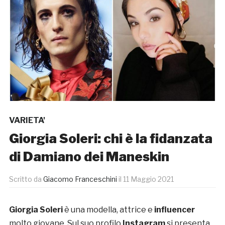
VARIETA'
Giorgia Soleri: chi è la fidanzata
di Damiano dei Maneskin
Scritto da
Giacomo Franceschini
il
11 Maggio 2021
Giorgia Soleri
è una modella, attrice e
influencer
molto giovane. Sul suo profilo
Instagram
si presenta