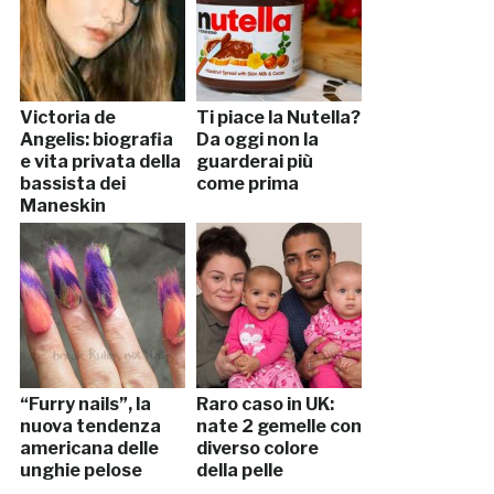
Victoria de
Ti piace la Nutella?
Angelis: biografia
Da oggi non la
e vita privata della
guarderai più
bassista dei
come prima
Maneskin
“Furry nails”, la
Raro caso in UK:
nuova tendenza
nate 2 gemelle con
americana delle
diverso colore
unghie pelose
della pelle