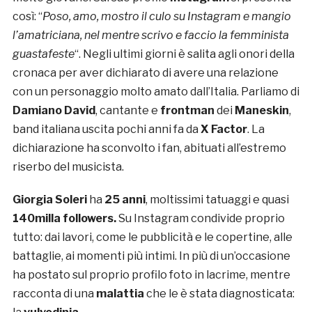
così: “
Poso, amo, mostro il culo su Instagram e mangio
l’amatriciana, nel mentre scrivo e faccio la femminista
guastafeste
“. Negli ultimi giorni è salita agli onori della
cronaca per aver dichiarato di avere una relazione
con un personaggio molto amato dall’Italia. Parliamo di
Damiano David
, cantante e
frontman
dei
Maneskin
,
band italiana uscita pochi anni fa da
X Factor
. La
dichiarazione ha sconvolto i fan, abituati all’estremo
riserbo del musicista.
Giorgia Soleri
ha
25 anni
, moltissimi tatuaggi e quasi
140milla followers.
Su Instagram condivide proprio
tutto: dai lavori, come le pubblicità e le copertine, alle
battaglie, ai momenti più intimi. In più di un’occasione
ha postato sul proprio profilo foto in lacrime, mentre
racconta di una
malattia
che le è stata diagnosticata: