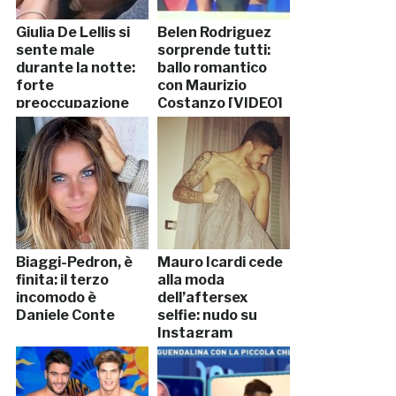
Giulia De Lellis si
Belen Rodriguez
sente male
sorprende tutti:
durante la notte:
ballo romantico
forte
con Maurizio
preoccupazione
Costanzo [VIDEO]
nella casa del Gf
Biaggi-Pedron, è
Mauro Icardi cede
finita: il terzo
alla moda
incomodo è
dell’aftersex
Daniele Conte
selfie: nudo su
Instagram