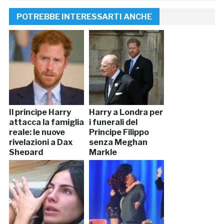
POTREBBE INTERESSARTI ANCHE
Il principe Harry
Harry a Londra per
attacca la famiglia
i funerali del
reale: le nuove
Principe Filippo
rivelazioni a Dax
senza Meghan
Shepard
Markle