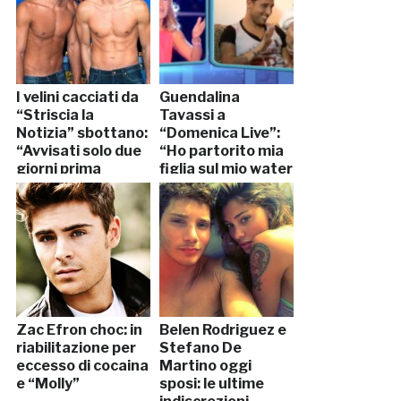
I velini cacciati da
Guendalina
“Striscia la
Tavassi a
Notizia” sbottano:
“Domenica Live”:
“Avvisati solo due
“Ho partorito mia
giorni prima
figlia sul mio water
dell’addio”
leopardato”
Zac Efron choc: in
Belen Rodriguez e
riabilitazione per
Stefano De
eccesso di cocaina
Martino oggi
e “Molly”
sposi: le ultime