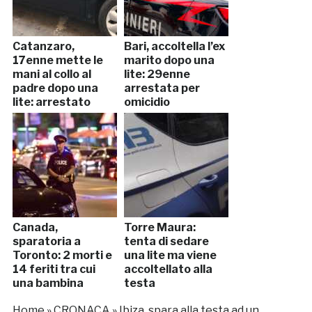
Catanzaro,
Bari, accoltella l’ex
17enne mette le
marito dopo una
mani al collo al
lite: 29enne
padre dopo una
arrestata per
lite: arrestato
omicidio
Canada,
Torre Maura:
sparatoria a
tenta di sedare
Toronto: 2 morti e
una lite ma viene
14 feriti tra cui
accoltellato alla
una bambina
testa
Home
»
CRONACA
»
Ibiza, spara alla testa ad un