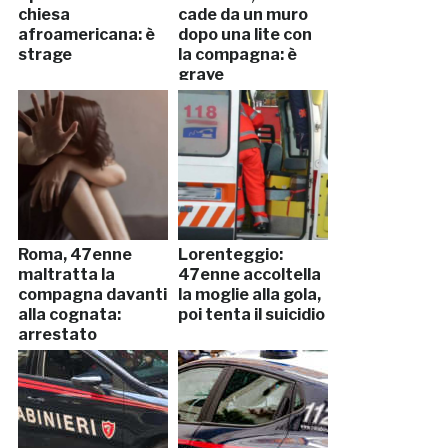
chiesa
cade da un muro
afroamericana: è
dopo una lite con
strage
la compagna: è
grave
Roma, 47enne
Lorenteggio:
maltratta la
47enne accoltella
compagna davanti
la moglie alla gola,
alla cognata:
poi tenta il suicidio
arrestato