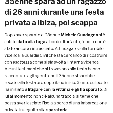
35enne spara ad un ragazzo
di 28 anni durante una festa
privata a Ibiza, poi scappa
Dopo aver sparato al 28enne
Michele Guadagno
si è
subito
dato alla fuga
a bordo di un’auto, l’uomo non è
stato ancora rintracciato. Ad indagare sulla terribile
vicenda la Guardia Civil che sta cercando di ricostruire
con esattezza come si sia svolta l’interna vicenda.
Alcuni testimoni che si trovavano alla festa hanno
raccontato agli agenti che il 35enne si sarebbe
recato alla festa ore dopo il suo inizio. Giunto sul posto
ha iniziato a
litigare con la vittima e gli ha sparato
. Di
lui al momento non c’è alcuna traccia, si teme che
possa aver lasciato l’isola a bordo di una imbarcazione
privata in seguito alla
sparatoria
.