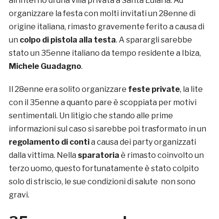
all’interno di una villa privata a Santa Eulària. Ad
organizzare la festa con molti invitati un 28enne di
origine italiana, rimasto gravemente ferito a causa di
un
colpo di pistola alla testa
. A sparargli sarebbe
stato un 35enne italiano da tempo residente a Ibiza,
Michele Guadagno
.
Il 28enne era solito organizzare
feste private
, la lite
con il 35enne a quanto pare è scoppiata per motivi
sentimentali. Un litigio che stando alle prime
informazioni sul caso si sarebbe poi trasformato in un
regolamento di conti
a causa dei party organizzati
dalla vittima. Nella
sparatoria
è rimasto coinvolto un
terzo uomo, questo fortunatamente è stato colpito
solo di striscio, le sue condizioni di salute non sono
gravi.