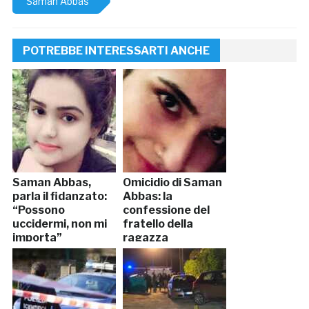
Saman Abbas
POTREBBE INTERESSARTI ANCHE
Saman Abbas,
Omicidio di Saman
parla il fidanzato:
Abbas: la
“Possono
confessione del
uccidermi, non mi
fratello della
importa”
ragazza