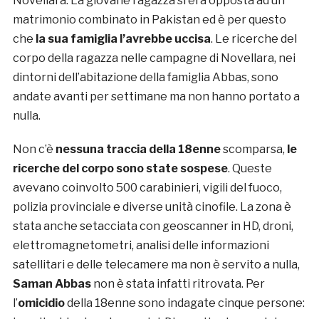
Novellara. La giovane ragazza si era opposta ad un
matrimonio combinato in Pakistan ed è per questo
che
la sua famiglia l’avrebbe uccisa
. Le ricerche del
corpo della ragazza nelle campagne di Novellara, nei
dintorni dell’abitazione della famiglia Abbas, sono
andate avanti per settimane ma non hanno portato a
nulla.
Non c’è
nessuna traccia della 18enne
scomparsa,
le
ricerche del corpo sono state sospese
. Queste
avevano coinvolto 500 carabinieri, vigili del fuoco,
polizia provinciale e diverse unità cinofile. La zona è
stata anche setacciata con geoscanner in HD, droni,
elettromagnetometri, analisi delle informazioni
satellitari e delle telecamere ma non è servito a nulla,
Saman Abbas
non è stata infatti ritrovata. Per
l’
omicidio
della 18enne sono indagate cinque persone: