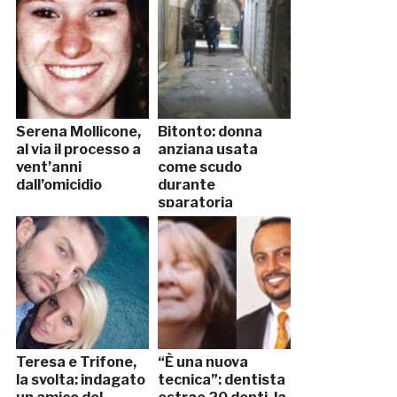
Serena Mollicone,
Bitonto: donna
al via il processo a
anziana usata
vent’anni
come scudo
dall’omicidio
durante
sparatoria
Teresa e Trifone,
“È una nuova
la svolta: indagato
tecnica”: dentista