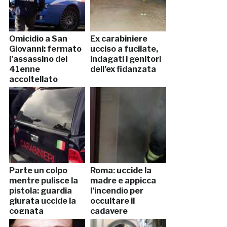
Omicidio a San
Ex carabiniere
Giovanni: fermato
ucciso a fucilate,
l’assassino del
indagati i genitori
41enne
dell’ex fidanzata
accoltellato
Parte un colpo
Roma: uccide la
mentre pulisce la
madre e appicca
pistola: guardia
l’incendio per
giurata uccide la
occultare il
cognata
cadavere