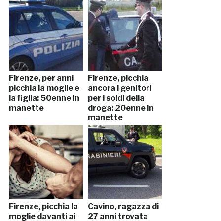
Firenze, per anni
Firenze, picchia
picchia la moglie e
ancora i genitori
la figlia: 50enne in
per i soldi della
manette
droga: 20enne in
manette
Firenze, picchia la
Cavino, ragazza di
moglie davanti ai
27 anni trovata