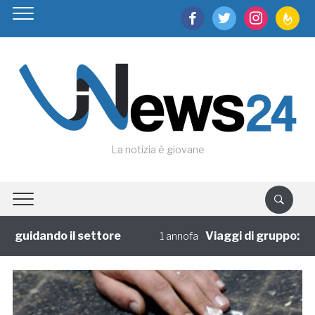
facebook
twitter
instagram
feedburn
La notizia è giovane
 guidando il settore
Viaggi di gruppo: l’es
1 annofa