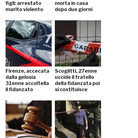
figli: arrestato
morta in casa
marito violento
dopo due giorni
Firenze, accecata
Scoglitti, 27enne
dalla gelosia
uccide il fratello
31enne accoltella
della fidanzata poi
il fidanzato
si costituisce