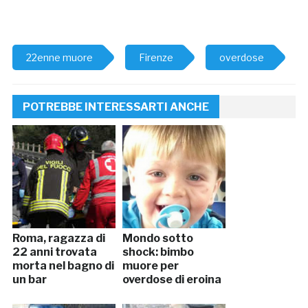
22enne muore
Firenze
overdose
POTREBBE INTERESSARTI ANCHE
Roma, ragazza di
Mondo sotto
22 anni trovata
shock: bimbo
morta nel bagno di
muore per
un bar
overdose di eroina