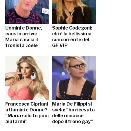
Uomini e Donne,
Sophie Codegoni:
caos in arrivo:
chi è la bellissima
Maria caccia il
concorrente del
tronista Joele
GF VIP
Francesca Cipriani
Maria De Filippi si
a Uomini e Donne?
svela: “ho ricevuto
“Maria solo tu puoi
delle minacce
aiutarmi”
dopo il trono gay”