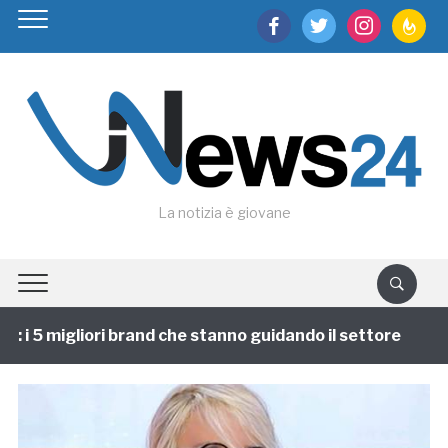
facebook
twitter
instagram
feedburn
La notizia è giovane
i 5 migliori brand che stanno guidando il settore
1 a