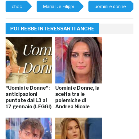
choc
Maria De Filippi
uomini e donne
POTREBBE INTERESSARTI ANCHE
“Uomini e Donne”:
Uomini e Donne, la
anticipazioni
scelta tra le
puntate dal 13 al
polemiche di
17 gennaio (LEGGI)
Andrea Nicole