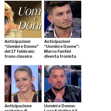
Anticipazioni
Anticipazioni
“Uomini e Donne”
“Uomini e Donne”:
del 17 febbraio:
Marco Fantini
trono classico
diventa tronista
Anticipazione
Uomini e Donne:
esclusiva di
Luca Salatino è il