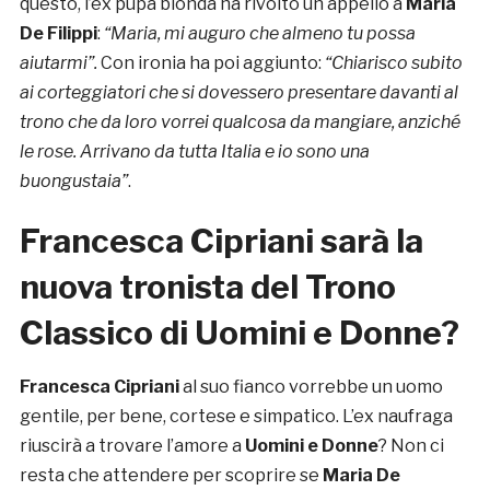
questo, l’ex pupa bionda ha rivolto un appello a
Maria
De Filippi
:
“Maria, mi auguro che almeno tu possa
aiutarmi”.
Con ironia ha poi aggiunto:
“Chiarisco subito
ai corteggiatori che si dovessero presentare davanti al
trono che da loro vorrei qualcosa da mangiare, anziché
le rose. Arrivano da tutta Italia e io sono una
buongustaia”
.
Francesca Cipriani sarà la
nuova tronista del Trono
Classico di Uomini e Donne?
Francesca Cipriani
al suo fianco vorrebbe un uomo
gentile, per bene, cortese e simpatico. L’ex naufraga
riuscirà a trovare l’amore a
Uomini e Donne
? Non ci
resta che attendere per scoprire se
Maria De