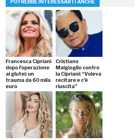
POTREBBE INTERESSARTI ANCHE
Francesca Cipriani
Cristiano
dopo l’operazione
Malgioglio contro
ai glutei: un
la Cipriani: “Voleva
trauma da 60 mila
recitare e c’è
euro
riuscita”