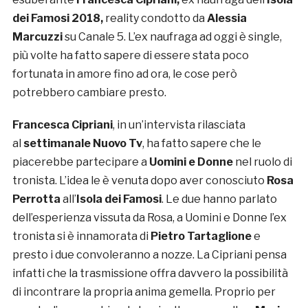
dei Famosi 2018,
reality condotto da
Alessia
Marcuzzi
su Canale 5. L’ex naufraga ad oggi è single,
più volte ha fatto sapere di essere stata poco
fortunata in amore fino ad ora, le cose però
potrebbero cambiare presto.
Francesca Cipriani
, in un’intervista rilasciata
al
settimanale Nuovo Tv
, ha fatto sapere che le
piacerebbe partecipare a
Uomini e Donne
nel ruolo di
tronista. L’idea le è venuta dopo aver conosciuto
Rosa
Perrotta
all’
Isola dei Famosi
. Le due hanno parlato
dell’esperienza vissuta da Rosa, a Uomini e Donne l’ex
tronista si è innamorata di
Pietro Tartaglione
e
presto i due convoleranno a nozze. La Cipriani pensa
infatti che la trasmissione offra davvero la possibilità
di incontrare la propria anima gemella. Proprio per