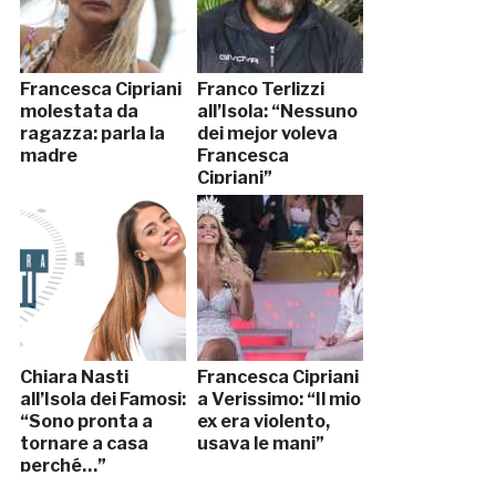
Francesca Cipriani
Franco Terlizzi
molestata da
all’Isola: “Nessuno
ragazza: parla la
dei mejor voleva
madre
Francesca
Cipriani”
Chiara Nasti
Francesca Cipriani
all’Isola dei Famosi:
a Verissimo: “Il mio
“Sono pronta a
ex era violento,
tornare a casa
usava le mani”
perché…”