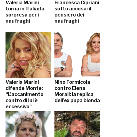
Valeria Marini
Francesca Cipriani
torna in Italia: la
sotto accusa: il
sorpresa per i
pensiero dei
naufraghi
naufraghi
Valeria Marini
Nino Formicola
difende Monte:
contro Elena
“L’accanimento
Morali: la replica
contro di lui è
dell’ex pupa bionda
eccessivo”