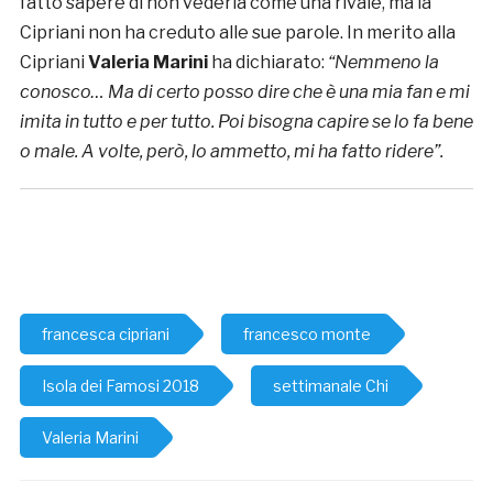
fatto sapere di non vederla come una rivale, ma la
Cipriani non ha creduto alle sue parole. In merito alla
Cipriani
Valeria Marini
ha dichiarato:
“Nemmeno la
conosco… Ma di certo posso dire che è una mia fan e mi
imita in tutto e per tutto. Poi bisogna capire se lo fa bene
o male. A volte, però, lo ammetto, mi ha fatto ridere”.
francesca cipriani
francesco monte
Isola dei Famosi 2018
settimanale Chi
Valeria Marini