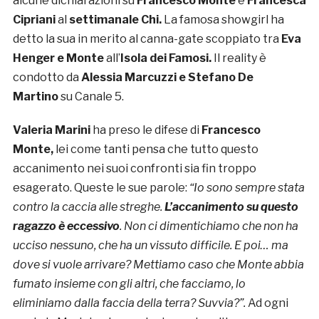
alcune dichiarazioni su
Francesco Monte
e
Francesca
Cipriani
al
settimanale Chi.
La famosa showgirl ha
detto la sua in merito al canna-gate scoppiato tra
Eva
Henger e Monte
all’
Isola dei Famosi.
Il reality è
condotto da
Alessia Marcuzzi e Stefano De
Martino
su Canale 5.
Valeria Marini
ha preso le difese di
Francesco
Monte,
lei come tanti pensa che tutto questo
accanimento nei suoi confronti sia fin troppo
esagerato. Queste le sue parole:
“Io sono sempre stata
contro la caccia alle streghe.
L’accanimento su questo
ragazzo è eccessivo
. Non ci dimentichiamo che non ha
ucciso nessuno, che ha un vissuto difficile. E poi… ma
dove si vuole arrivare? Mettiamo caso che Monte abbia
fumato insieme con gli altri, che facciamo, lo
eliminiamo dalla faccia della terra? Suvvia?”.
Ad ogni