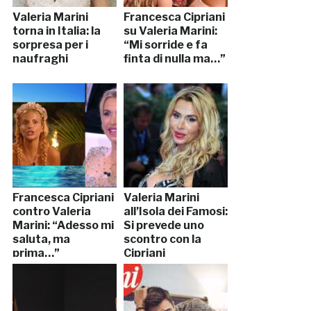
Valeria Marini
Francesca Cipriani
torna in Italia: la
su Valeria Marini:
sorpresa per i
“Mi sorride e fa
naufraghi
finta di nulla ma…”
Francesca Cipriani
Valeria Marini
contro Valeria
all’Isola dei Famosi:
Marini: “Adesso mi
Si prevede uno
saluta, ma
scontro con la
prima…”
Cipriani