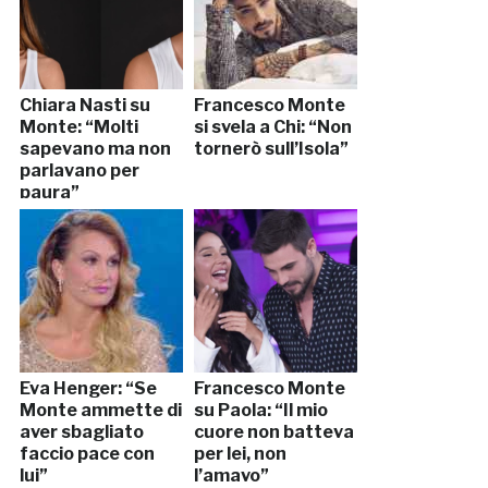
Chiara Nasti su
Francesco Monte
Monte: “Molti
si svela a Chi: “Non
sapevano ma non
tornerò sull’Isola”
parlavano per
paura”
Eva Henger: “Se
Francesco Monte
Monte ammette di
su Paola: “Il mio
aver sbagliato
cuore non batteva
faccio pace con
per lei, non
lui”
l’amavo”