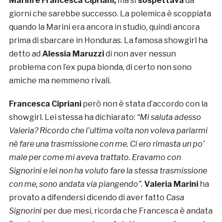
Marini e Francesca Cipriani,
ma si
sospettava
da
giorni che sarebbe successo. La polemica è scoppiata
quando la Marini era ancora in studio, quindi ancora
prima di sbarcare in Honduras. La famosa showgirl ha
detto ad
Alessia Maruzzi
di non aver nessun
problema con l’ex pupa bionda, di certo non sono
amiche ma nemmeno rivali.
Francesca Cipriani
però non è stata d’accordo con la
showgirl. Lei stessa ha dichiarato:
“Mi saluta adesso
Valeria? Ricordo che l’ultima volta non voleva parlarmi
nè fare una trasmissione con me. Ci ero rimasta un po’
male per come mi aveva trattato. Eravamo con
Signorini e lei non ha voluto fare la stessa trasmissione
con me, sono andata via piangendo”.
Valeria Marini
ha
provato a difendersi dicendo di aver fatto
Casa
Signorini
per due mesi, ricorda che Francesca è andata