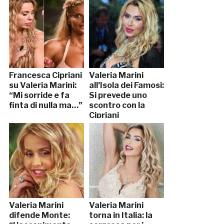
Francesca Cipriani
Valeria Marini
su Valeria Marini:
all’Isola dei Famosi:
“Mi sorride e fa
Si prevede uno
finta di nulla ma…”
scontro con la
Cipriani
Valeria Marini
Valeria Marini
difende Monte:
torna in Italia: la