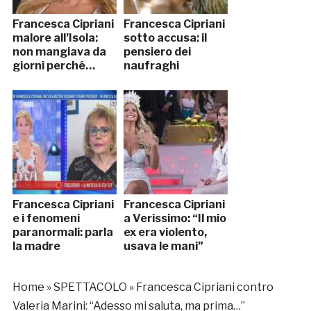
Francesca Cipriani
Francesca Cipriani
malore all’Isola:
sotto accusa: il
non mangiava da
pensiero dei
giorni perché…
naufraghi
Francesca Cipriani
Francesca Cipriani
e i fenomeni
a Verissimo: “Il mio
paranormali: parla
ex era violento,
la madre
usava le mani”
Home
»
SPETTACOLO
»
Francesca Cipriani contro
Valeria Marini: “Adesso mi saluta, ma prima…”