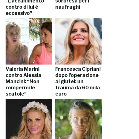
“L’accanimento
sorpresa per i
contro di lui è
naufraghi
eccessivo”
Valeria Marini
Francesca Cipriani
contro Alessia
dopo l’operazione
Mancini: “Non
ai glutei: un
rompermi le
trauma da 60 mila
scatole”
euro