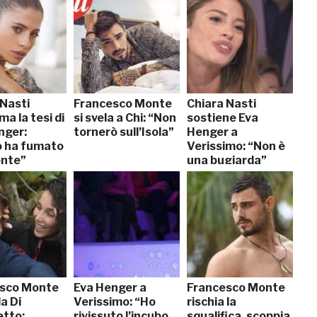
 Nasti
Francesco Monte
Chiara Nasti
a la tesi di
si svela a Chi: “Non
sostiene Eva
nger:
tornerò sull’Isola”
Henger a
 ha fumato
Verissimo: “Non è
nte”
una bugiarda”
sco Monte
Eva Henger a
Francesco Monte
a Di
Verissimo: “Ho
rischia la
tto:
rivissuto l’incubo
squalifica, scoppia