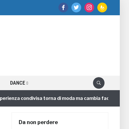
facebook
twitter
instagram
feedburner
DANCE
enza condivisa torna di moda ma cambia faccia
4 ann
Da non perdere