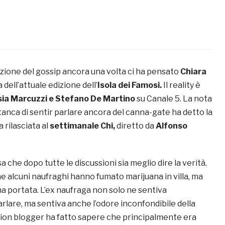
nzione del gossip ancora una volta ci ha pensato
Chiara
 dell’attuale edizione dell’
Isola dei Famosi.
Il
reality è
sia Marcuzzi e Stefano De Martino
su Canale 5. La nota
anca di sentir parlare ancora del canna-gate ha detto la
a rilasciata al
settimanale Chi,
diretto da
Alfonso
 che dopo tutte le discussioni sia meglio dire la verità.
 alcuni naufraghi hanno fumato marijuana in villa, ma
’ha portata. L’ex naufraga non solo ne sentiva
lare, ma sentiva anche l’odore inconfondibile della
hion blogger ha fatto sapere che principalmente era