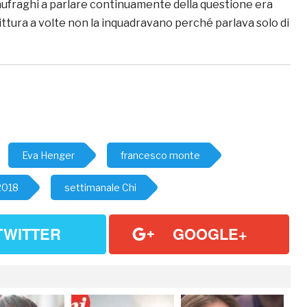
 naufraghi a parlare continuamente della questione era
rittura a volte non la inquadravano perché parlava solo di
Eva Henger
francesco monte
2018
settimanale Chi
TWITTER
GOOGLE+