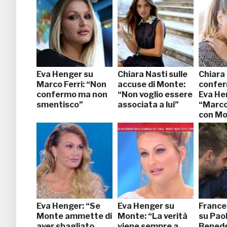
Eva Henger su
Chiara Nasti sulle
Chiara
Marco Ferri: “Non
accuse di Monte:
conferm
confermo ma non
“Non voglio essere
Eva He
smentisco”
associata a lui”
“Marco
con Mo
Eva Henger: “Se
Eva Henger su
France
Monte ammette di
Monte: “La verità
su Paol
aver sbagliato
viene sempre a
Benede