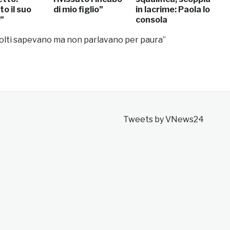
o il suo
di mio figlio”
in lacrime: Paola lo
”
consola
olti sapevano ma non parlavano per paura”
Tweets by VNews24