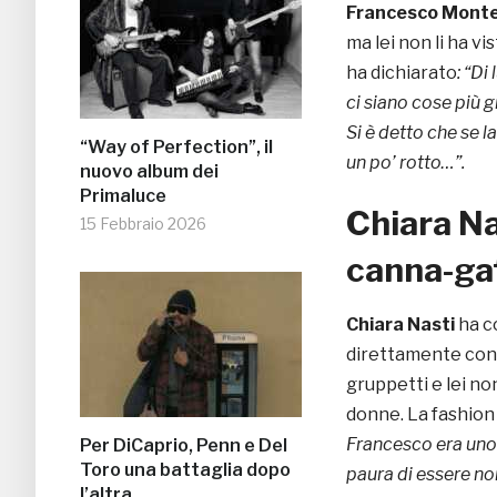
Francesco Mont
ma lei non li ha vi
ha dichiarato
: “Di
ci siano cose più g
Si è detto che se 
“Way of Perfection”, il
un po’ rotto…”.
nuovo album dei
Primaluce
Chiara Na
15 Febbraio 2026
canna-ga
Chiara Nasti
ha c
direttamente co
gruppetti e lei no
donne. La fashion
Francesco era uno 
Per DiCaprio, Penn e Del
Toro una battaglia dopo
paura di essere no
l’altra