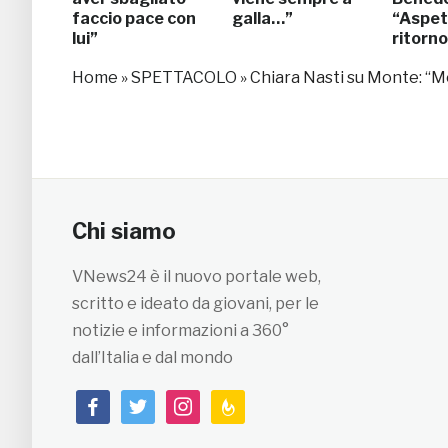
faccio pace con
galla…”
“Aspett
lui”
ritorno
Home
»
SPETTACOLO
»
Chiara Nasti su Monte: “M
Chi siamo
VNews24 è il nuovo portale web,
scritto e ideato da giovani, per le
notizie e informazioni a 360°
dall’Italia e dal mondo
facebook
twitter
instagram
feedburner