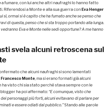
e
a fumare, con lui anche altri naufraghi lo hanno fatto
sti. Riferendosi a Monte e alla sua guerra con
Eva Henger
 lui sì, ormai si è capito che ha fumato anche se penso che
ravi di questa, penso che si sta troppo portando alla lunga.
la vedranno Eva e Monte nelle sedi opportune? A me hanno
sti svela alcuni retroscena sul
te
onfermato che alcuni naufraghi si sono lamentati
n
Francesco Monte
, ma si erano formati già alcuni
n ha visto chi sia stato perché stava sempre con le
 blogger ha poi affermato:
“E comunque, visto che
dei personaggi più forti, alcuni evitavano di parlare per
minati e essere odiati dal pubblico.”
Stando alle parole