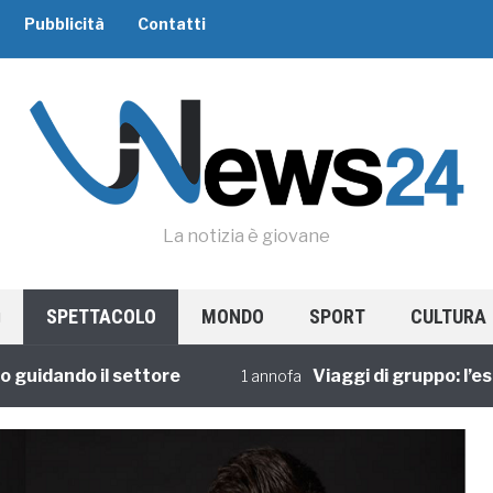
Pubblicità
Contatti
La notizia è giovane
SPETTACOLO
MONDO
SPORT
CULTURA
dando il settore
Viaggi di gruppo: l’esperi
1 annofa