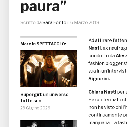
paura”
Scritto da
Sara Fonte
il
6 Marzo 2018
Ad attirare l’atte
More in SPETTACOLO:
Nasti,
ex naufraga
condotto da
Ales
fashion blogger st
sua in un’intervist
Signorini.
Chiara Nasti
pensa
Supergirl: un universo
Ha confermato che
tutto suo
non ha visto chi l
29 Giugno 2026
continuamente par
marijuana. La fas