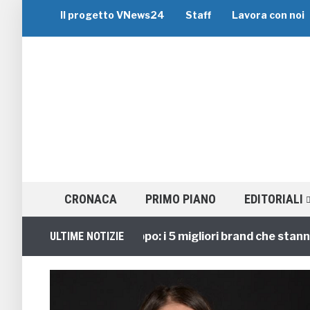
Il progetto VNews24
Staff
Lavora con noi
CRONACA
PRIMO PIANO
EDITORIALI
Viaggi di Gruppo: i 5 migliori brand che stanno gui
ULTIME NOTIZIE