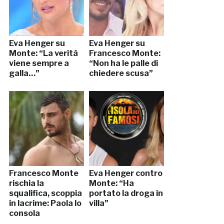
Eva Henger su
Eva Henger su
Monte: “La verità
Francesco Monte:
viene sempre a
“Non ha le palle di
galla…”
chiedere scusa”
Francesco Monte
Eva Henger contro
rischia la
Monte: “Ha
squalifica, scoppia
portato la droga in
in lacrime: Paola lo
villa”
consola