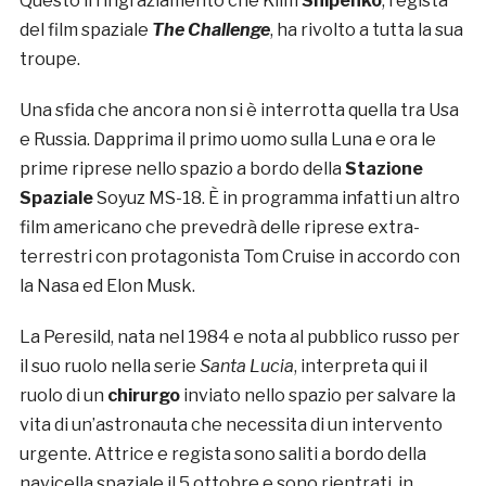
Questo il ringraziamento che Klim
Shipenko
, regista
del film spaziale
The Challenge
, ha rivolto a tutta la sua
troupe.
Una sfida che ancora non si è interrotta quella tra Usa
e Russia. Dapprima il primo uomo sulla Luna e ora le
prime riprese nello spazio a bordo della
Stazione
Spaziale
Soyuz MS-18. È in programma infatti un altro
film americano che prevedrà delle riprese extra-
terrestri con protagonista Tom Cruise in accordo con
la Nasa ed Elon Musk.
La Peresild, nata nel 1984 e nota al pubblico russo per
il suo ruolo nella serie
Santa Lucia
, interpreta qui il
ruolo di un
chirurgo
inviato nello spazio per salvare la
vita di un’astronauta che necessita di un intervento
urgente. Attrice e regista sono saliti a bordo della
navicella spaziale il 5 ottobre e sono rientrati, in