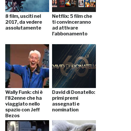
8 film, usciti nel
Netflix: 5 film che
2017, da vedere
ti convinceranno
assolutamente
ad attivare
l’abbonamento
Wally Funk: chi è
David di Donatello:
l’82enne che ha
primi premi
viaggiato nello
assegnati e
spazio con Jeff
nomination
Bezos