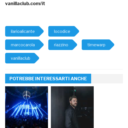
vanillaclub.com/it
ilarioalicante
locodice
marcocarola
riazzino
timewarp
vanillaclub
POTREBBE INTERESSARTI ANCHE