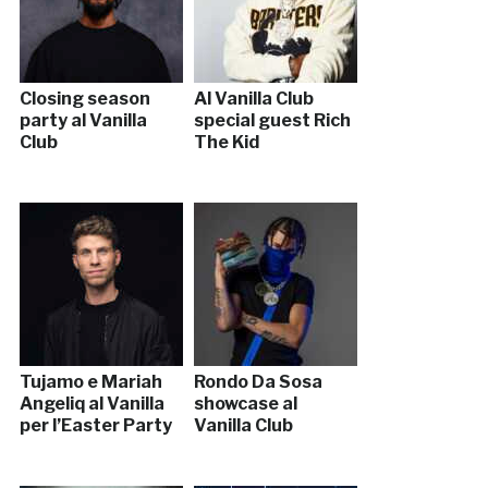
Closing season
Al Vanilla Club
party al Vanilla
special guest Rich
Club
The Kid
Tujamo e Mariah
Rondo Da Sosa
Angeliq al Vanilla
showcase al
per l’Easter Party
Vanilla Club