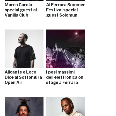
Marco Carola
Al Ferrara Summer
special guest al
Festival special
Vanilla Club
guest Solomun
Alicante e Loco
I pesi massimi
Dice al Sottomura
dell’elettronica on
Open Air
stage a Ferrara