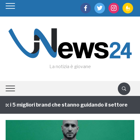
facebook
twitter
instagram
feedburn
La notizia è giovane
: i 5 migliori brand che stanno guidando il settore
1