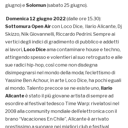
giugno) e
Solomun
(sabato 25 giugno).
Domenica 12 giugno
2022
(dalle ore 15.30):
Sottomura Open Air
con Loco Dice, Ilario Alicante, Dj
Skizzo, Nik Giovannelli, Riccardo Pedrini. Sempre ai
vertici degli indici di gradimento di pubblico e addetti
ai lavori,
Loco Dice
ama contaminare house e techno,
attingendo spesso e volentieri al suo retrogusto e alle
sue radici hip-hop, così come non disdegna
disimpegnarsi nel mondo della moda; l’eclettismo di
Yassine Ben Achour, in arte Loco Dice, ha pochi eguali
al mondo. Talento precoce se ne esiste uno,
Ilario
Alicante
è stato il più giovane artista di sempre ad
esordire al festival tedesco Time Warp: rivelatosi nel
2008 alla community mondiale dell’elettronica con il
brano “Vacaciones En Chile”, Alicante è arrivato
prestissimo a suonare nei migliori club e festival