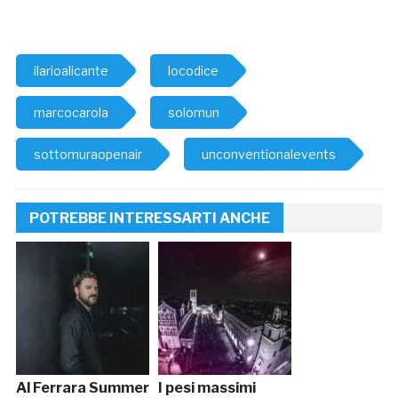
ilarioalicante
locodice
marcocarola
solomun
sottomuraopenair
unconventionalevents
POTREBBE INTERESSARTI ANCHE
Al Ferrara Summer
I pesi massimi