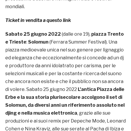
mondiali.
Ticket in vendita a questo link
Sabato 25 giugno 2022
(dalle ore 19),
piazza Trento
e Trieste
:
Solomun
(Ferrara Summer Festival). Una
piazza medioevale unica nel suo genere per lignaggio
ed eleganza che eccezionalmente si concede ad un dj
e produttore da anni idolatrato per carisma, per le
selezioni musicali e per la costante ricerca del suono
che ancora non esiste e che il pubblico non sa ancora
di volere. Sabato 25 giugno 2022
L’antica Piazza delle
Erbe e la sua storia plurisecolare accolgono il set di
Solomun, da diversi anni un riferimento assoluto nel
djing e nella musica elettronica
, grazie alle sue
produzioni e ai suoi remix per Depeche Mode, Leonard
Cohen e Nina Kraviz, alle sue serate al Pacha di Ibiza e