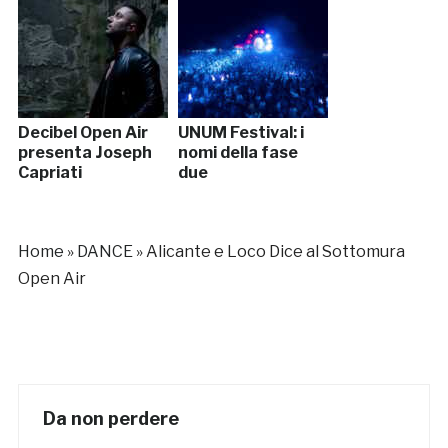
Decibel Open Air
UNUM Festival: i
presenta Joseph
nomi della fase
Capriati
due
Home
»
DANCE
»
Alicante e Loco Dice al Sottomura
Open Air
Da non perdere