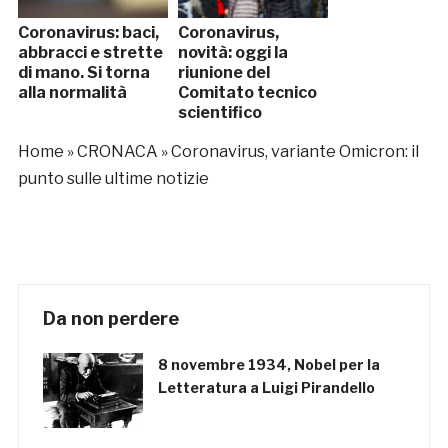
Coronavirus: baci,
Coronavirus,
abbracci e strette
novità: oggi la
di mano. Si torna
riunione del
alla normalità
Comitato tecnico
scientifico
Home
»
CRONACA
»
Coronavirus, variante Omicron: il
punto sulle ultime notizie
Da non perdere
8 novembre 1934, Nobel per la
Letteratura a Luigi Pirandello