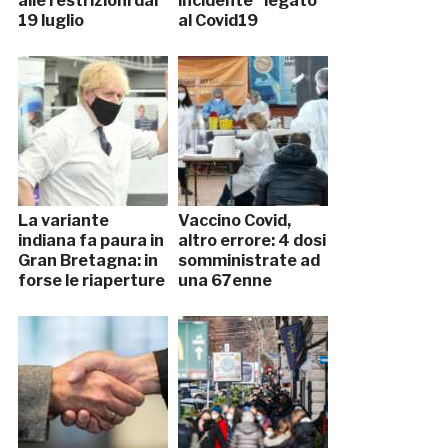
alle restrizioni dal
incidente” legato
19 luglio
al Covid19
La variante
Vaccino Covid,
indiana fa paura in
altro errore: 4 dosi
Gran Bretagna: in
somministrate ad
forse le riaperture
una 67enne