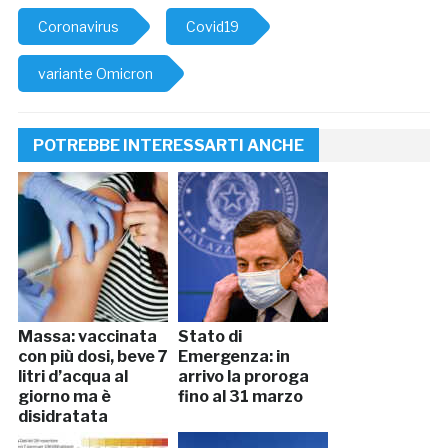
Coronavirus
Covid19
variante Omicron
POTREBBE INTERESSARTI ANCHE
Massa: vaccinata
Stato di
con più dosi, beve 7
Emergenza: in
litri d’acqua al
arrivo la proroga
giorno ma è
fino al 31 marzo
disidratata