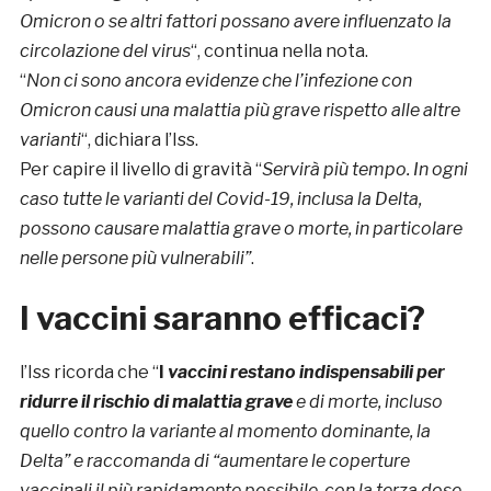
Omicron o se altri fattori possano avere influenzato la
circolazione del virus
“, continua nella nota.
“
Non ci sono ancora evidenze che l’infezione con
Omicron causi una malattia più grave rispetto alle altre
varianti
“, dichiara l’Iss.
Per capire il livello di gravità “
Servirà più tempo. In ogni
caso tutte le varianti del Covid-19, inclusa la Delta,
possono causare malattia grave o morte, in particolare
nelle persone più vulnerabili”
.
I vaccini saranno efficaci?
l’Iss ricorda che “
I
vaccini restano indispensabili per
ridurre il rischio di malattia grave
e di morte, incluso
quello contro la variante al momento dominante, la
Delta” e raccomanda di “aumentare le coperture
vaccinali il più rapidamente possibile, con la terza dose