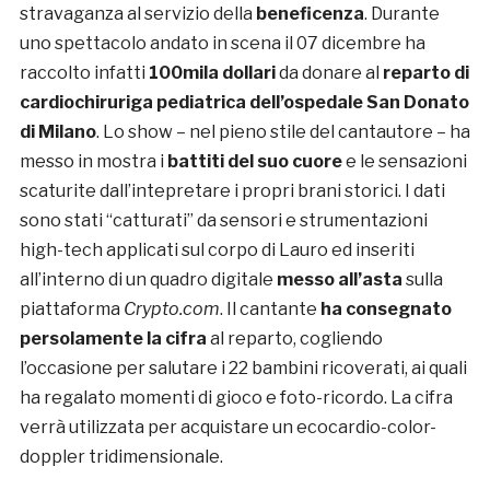
stravaganza al servizio della
beneficenza
. Durante
uno spettacolo andato in scena il 07 dicembre ha
raccolto infatti
100mila dollari
da donare al
reparto di
cardiochiruriga pediatrica dell’ospedale San Donato
di Milano
. Lo show – nel pieno stile del cantautore – ha
messo in mostra i
battiti del suo cuore
e le sensazioni
scaturite dall’intepretare i propri brani storici. I dati
sono stati “catturati” da sensori e strumentazioni
high-tech applicati sul corpo di Lauro ed inseriti
all’interno di un quadro digitale
messo all’asta
sulla
piattaforma
Crypto.com
. Il cantante
ha consegnato
persolamente la cifra
al reparto, cogliendo
l’occasione per salutare i 22 bambini ricoverati, ai quali
ha regalato momenti di gioco e foto-ricordo. La cifra
verrà utilizzata per acquistare un ecocardio-color-
doppler tridimensionale.