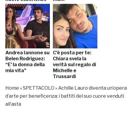
Andrea Iannone su
C’è posta per te:
Belen Rodriguez:
Chiara svela la
“E’ la donna della
verità sul regalo di
mia vita”
Michelle e
Trussardi
Home
»
SPETTACOLO
»
Achille Lauro diventa un’opera
d’arte per beneficenza: i battiti del suo cuore venduti
all’asta