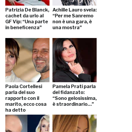
Patrizia De Blanck,
Achille Lauro svela:
cachet da urlo al
“Per me Sanremo
GF Vip: “Una parte
non è una gara, è
in beneficenza”
una mostra”
Paola Cortellesi
Pamela Prati parla
parla del suo
del fidanzato:
rapporto con il
“Sono gelosissima,
marito, ecco cosa
è straordinario…”
ha detto