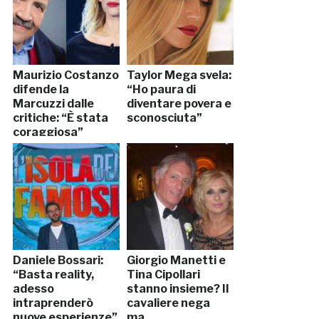
Maurizio Costanzo
Taylor Mega svela:
difende la
“Ho paura di
Marcuzzi dalle
diventare povera e
critiche: “È stata
sconosciuta”
coraggiosa”
Daniele Bossari:
Giorgio Manetti e
“Basta reality,
Tina Cipollari
adesso
stanno insieme? Il
intraprenderò
cavaliere nega
nuove esperienze”
ma…