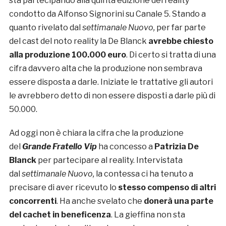
sta partecipando alla quinta edizione del reality
condotto da Alfonso Signorini su Canale 5. Stando a
quanto rivelato dal
settimanale Nuovo,
per far parte
del cast del noto reality la De Blanck
avrebbe chiesto
alla produzione 100.000 euro
. Di certo si tratta di una
cifra davvero alta che la produzione non sembrava
essere disposta a darle. Iniziate le trattative gli autori
le avrebbero detto di non essere disposti a darle più di
50.000.
Ad oggi non è chiara la cifra che la produzione
del
Grande Fratello Vip
ha concesso a
Patrizia De
Blanck
per partecipare al reality. Intervistata
dal
settimanale Nuovo,
la contessa ci ha tenuto a
precisare di aver ricevuto lo
stesso compenso di altri
concorrenti
. Ha anche svelato che
donerà una parte
del cachet in beneficenza
. La gieffina non sta