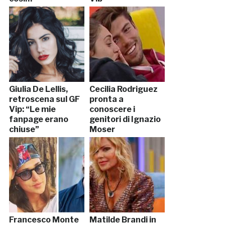
Giulia De Lellis,
Cecilia Rodriguez
retroscena sul GF
pronta a
Vip: “Le mie
conoscere i
fanpage erano
genitori di Ignazio
chiuse”
Moser
Francesco Monte
Matilde Brandi in