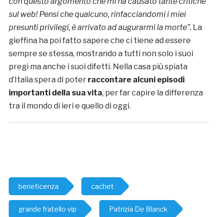
con questo argomento che mi ha causato tante critiche
sul web! Pensi che qualcuno, rinfacciandomi i miei
presunti privilegi, è arrivato ad augurarmi la morte”.
La
gieffina ha poi fatto sapere che ci tiene ad essere
sempre se stessa, mostrando a tutti non solo i suoi
pregi ma anche i suoi difetti. Nella casa più spiata
d’Italia spera di poter
raccontare alcuni episodi
importanti della sua vita
, per far capire la differenza
tra il mondo di ieri e quello di oggi.
beneficenza
cachet
grande fratello vip
Patrizia De Blanck