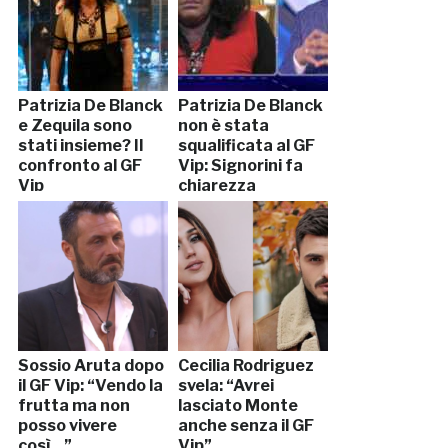
Patrizia De Blanck
Patrizia De Blanck
e Zequila sono
non è stata
stati insieme? Il
squalificata al GF
confronto al GF
Vip: Signorini fa
Vip
chiarezza
Sossio Aruta dopo
Cecilia Rodriguez
il GF Vip: “Vendo la
svela: “Avrei
frutta ma non
lasciato Monte
posso vivere
anche senza il GF
così…”
Vip”