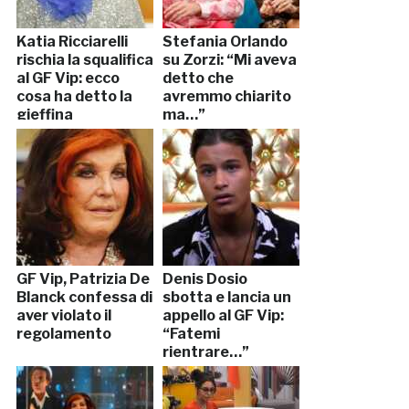
Katia Ricciarelli
Stefania Orlando
rischia la squalifica
su Zorzi: “Mi aveva
al GF Vip: ecco
detto che
cosa ha detto la
avremmo chiarito
gieffina
ma…”
GF Vip, Patrizia De
Denis Dosio
Blanck confessa di
sbotta e lancia un
aver violato il
appello al GF Vip:
regolamento
“Fatemi
rientrare…”