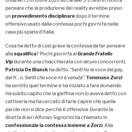
onda ieri 5 ottobre 2020 su Canale 5. Erano in molti a
pensare che la produzione del reality avrebbe preso
un
provvedimento disciplinare
dopo il termine
offensivo usato dalla contessa pochi giorni fa nella
casa più spiata d’Italia.
Cosa ha detto di così grave la contessa da far pensare
alla
squalifica
? Pochi giorni fa al
Grande Fratello
Vip
durante una chiacchierata con alcuni concorrenti,
Patrizia De Blanck
ha detto:
“Senti ho la voce del gay,
del fr…
o.
Senti che voce mi è venuta”.
Tommaso Zorzi
ha sentito quel termine e ha iniziato a fare domande.
Ha subito capito che la gieffina non lo aveva detto con
cattiveria ma ha cercato di farle capire che quella
parole non si dice perché è offensiva. Durante la
diretta di ieri Alfonso Signorini ha chiamato in
confessionale la contessa insieme a Zorzi
. Alla