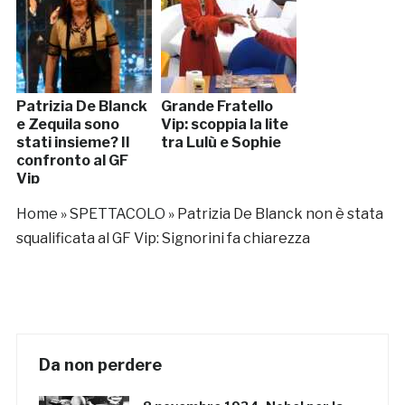
Patrizia De Blanck
Grande Fratello
e Zequila sono
Vip: scoppia la lite
stati insieme? Il
tra Lulù e Sophie
confronto al GF
Vip
Home
»
SPETTACOLO
»
Patrizia De Blanck non è stata
squalificata al GF Vip: Signorini fa chiarezza
Da non perdere