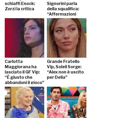
schiaffi Enock:
Signorini parla
Zorzi la critica
della squalifica:
“Affermazioni
gravi”
Carlotta
Grande Fratello
Maggiorana ha
Vip, Soleil Sorge:
lasciato il GF Vip:
“Alex non è uscito
“È giusto che
per Delia”
abbandoni il gioco”