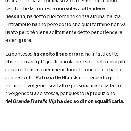
uscita nella casa. Tommaso Zorzi e Signorini hanno
capito che la contessa
non voleva offendere
nessuno
, ha detto quel termine senza alcuna malizia.
Entrambi le hanno però detto che quel termine non va
usato perché viene solitamente detto per offendere
e denigrare.
La contessa
ha capito il suo errore
, ha infatti detto
che non userà più quella parola, non solo nella casa più
spiata d’Italia ma nemmeno fuori. Il conduttore ha poi
spiegato che
Patrizia De Blanck
non ha usato quel
termine rivolgendosi ad altre persone ma lo ha fatto
rivolgendosi a se stessa, per questo la produzione
del
Grande Fratello Vip
ha deciso di non squalificarla
.