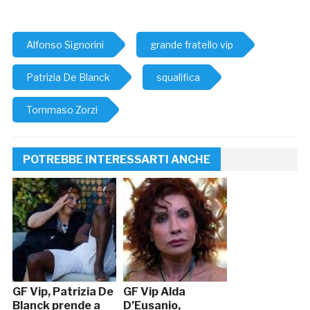
Alfonso Signorini
grande fratello vip
Patrizia De Blanck
squalifica
Tommaso Zorzi
POTREBBE INTERESSARTI ANCHE
GF Vip, Patrizia De
GF Vip Alda
Blanck prende a
D’Eusanio,