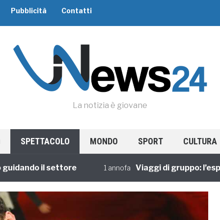
Pubblicità
Contatti
La notizia è giovane
SPETTACOLO
MONDO
SPORT
CULTURA
ando il settore
Viaggi di gruppo: l’esperie
1 annofa