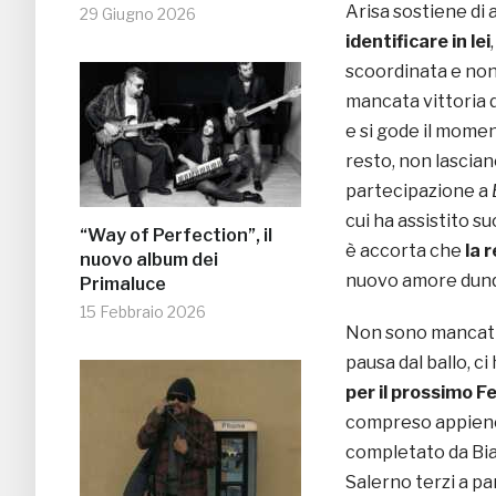
Arisa sostiene di
29 Giugno 2026
identificare in lei
scoordinata e non
mancata vittoria d
e si gode il momen
resto, non lascian
partecipazione a
cui ha assistito s
“Way of Perfection”, il
è accorta che
la 
nuovo album dei
nuovo amore dunqu
Primaluce
15 Febbraio 2026
Non sono mancati p
pausa dal ballo, ci
per il prossimo F
compreso appieno 
completato da Bi
Salerno terzi a pa