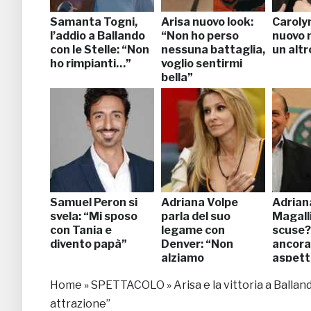
Samanta Togni,
Arisa nuovo look:
Caroly
l’addio a Ballando
“Non ho perso
nuovo 
con le Stelle: “Non
nessuna battaglia,
un altr
ho rimpianti…”
voglio sentirmi
bella”
Samuel Peron si
Adriana Volpe
Adrian
svela: “Mi sposo
parla del suo
Magalli
con Tania e
legame con
scuse?
divento papà”
Denver: “Non
ancora
alziamo
aspet
polveroni…”
Home
»
SPETTACOLO
»
Arisa e la vittoria a Ballan
attrazione”