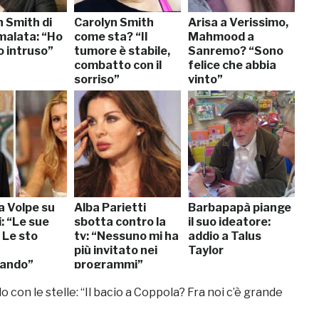
n Smith di
Carolyn Smith
Arisa a Verissimo,
malata: “Ho
come sta? “Il
Mahmood a
o intruso”
tumore è stabile,
Sanremo? “Sono
combatto con il
felice che abbia
sorriso”
vinto”
a Volpe su
Alba Parietti
Barbapapà piange
: “Le sue
sbotta contro la
il suo ideatore:
 Le sto
tv: “Nessuno mi ha
addio a Talus
più invitato nei
Taylor
tando”
programmi”
do con le stelle: “Il bacio a Coppola? Fra noi c’è grande