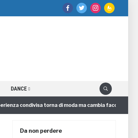
facebook
twitter
instagram
feedburner
DANCE
nza condivisa torna di moda ma cambia faccia
4 annif
Da non perdere