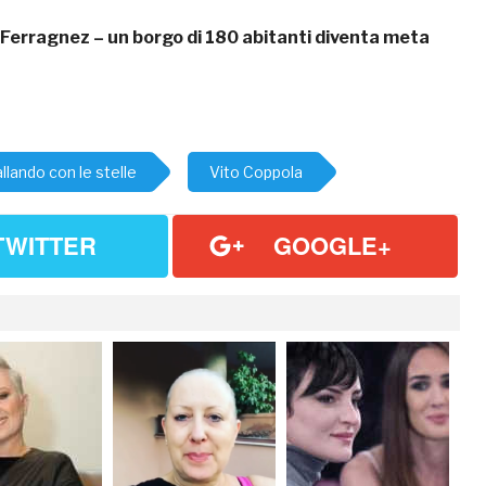
Ferragnez – un borgo di 180 abitanti diventa meta
llando con le stelle
Vito Coppola
TWITTER
GOOGLE+