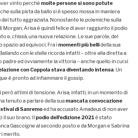
 aver vinto perchè
molte persone si sono potute
, che sulla pista da ballo si è spesso mossa in maniera
 del tutto aggraziata. Nonostante le polemiche sulla
i Morgan, Arisa è quindi felice di aver raggiunto il podio
to e, chissà, una nuova relazione. Le sue parole, del
o spazio ad equivoci. Fra i
momenti più belli
della sua
Ballando con le stelle
ricorda infatti – oltre alla diretta a
uo padre ed ovviamente la vittoria – anche quello in cui si
relazione con Coppola stava diventando intensa
. Un
e è pronto ad infiammare il gossip.
erò attimi di tensione. Arisa, infatti, in un momento di
 ha tenuto a parlare della sua
mancata convocazione
estival di Sanremo
ed ha accusato Amadeus di non aver
il suo brano. Il
podio dell’edizione 2021
è stato
anca Gascoigne al secondo posto e da Morgan e Sabrina
ri merito.