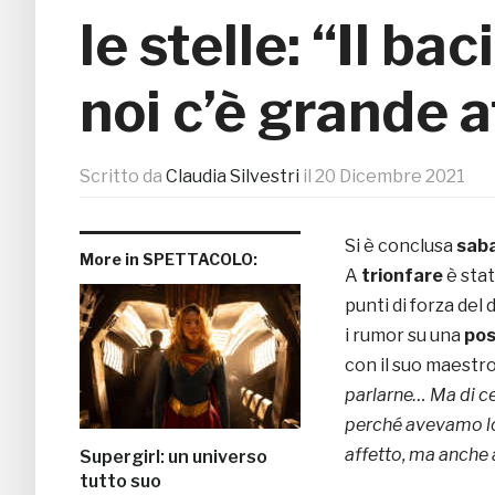
le stelle: “Il ba
noi c’è grande 
Scritto da
Claudia Silvestri
il
20 Dicembre 2021
Si è conclusa
sab
More in SPETTACOLO:
A
trionfare
è sta
punti di forza del
i rumor su una
pos
con il suo maestro
parlarne… Ma di ce
perché avevamo lo 
affetto, ma anche a
Supergirl: un universo
tutto suo