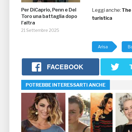
Per DiCaprio, Penn e Del
Leggi anche:
The 
Toro una battaglia dopo
turistica
l’altra
21 Settembre 2025
Arisa
Ba
FACEBOOK
POTREBBE INTERESSARTI ANCHE