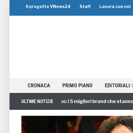
Il progetto VNews24
Staff
Lavora con noi
CRONACA
PRIMO PIANO
EDITORIALI
Viaggi di Gruppo: i 5 migliori brand che stanno guid
ULTIME NOTIZIE