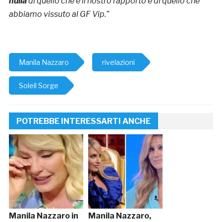
nulla
di quello che è il nostro rapporto e di quello che
abbiamo vissuto al GF Vip.”
Manila Nazzaro
rivelazioni
Soleil Sorge
POTREBBE INTERESSARTI ANCHE
Manila Nazzaro in
Manila Nazzaro,