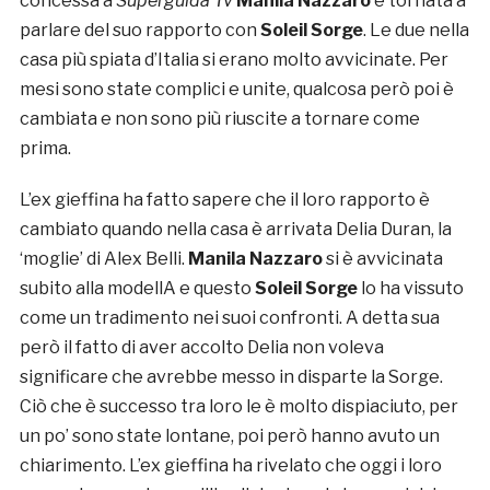
concessa a
Superguida Tv
Manila Nazzaro
è tornata a
parlare del suo rapporto con
Soleil Sorge
. Le due nella
casa più spiata d’Italia si erano molto avvicinate. Per
mesi sono state complici e unite, qualcosa però poi è
cambiata e non sono più riuscite a tornare come
prima.
L’ex gieffina ha fatto sapere che il loro rapporto è
cambiato quando nella casa è arrivata Delia Duran, la
‘moglie’ di Alex Belli.
Manila Nazzaro
si è avvicinata
subito alla modellA e questo
Soleil Sorge
lo ha vissuto
come un tradimento nei suoi confronti. A detta sua
però il fatto di aver accolto Delia non voleva
significare che avrebbe messo in disparte la Sorge.
Ciò che è successo tra loro le è molto dispiaciuto, per
un po’ sono state lontane, poi però hanno avuto un
chiarimento. L’ex gieffina ha rivelato che oggi i loro