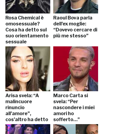
Rosa Chemical è
Raoul Bova parla
omosessuale?
dell’ex moglie:
Cosa ha detto sul
“Dovevo cercare di
suo orientamento
più me stesso”
sessuale
Arisa svela: “A
Marco Carta si
malincuore
svela: “Per
rinuncio
nascondere i miei
all’amore”,
amori ho
cos’altro ha detto
sofferto…”
la cantante