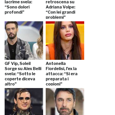
lacrime svela:
retroscena su
“Sono dolori
Adriana Volpe:
profondi”
“Con lei grandi
problemi”
GF Vip, Soleil
Antonella
Sorge su Alex Belli
Fiordelisi, l’ex la
svela: “Sotto le
attacca: “Si era
coperte diceva
preparata i
altro”
copioni”