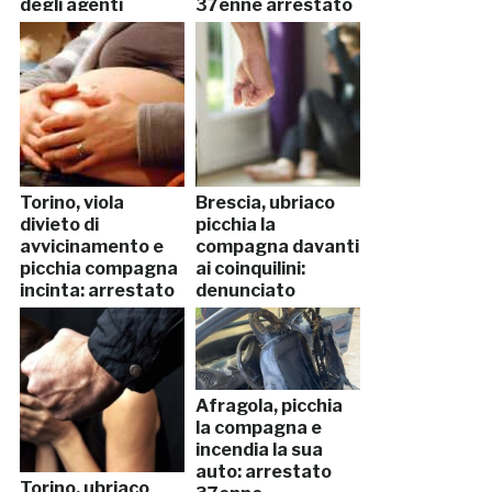
degli agenti
37enne arrestato
Torino, viola
Brescia, ubriaco
divieto di
picchia la
avvicinamento e
compagna davanti
picchia compagna
ai coinquilini:
incinta: arrestato
denunciato
Afragola, picchia
la compagna e
incendia la sua
auto: arrestato
Torino, ubriaco