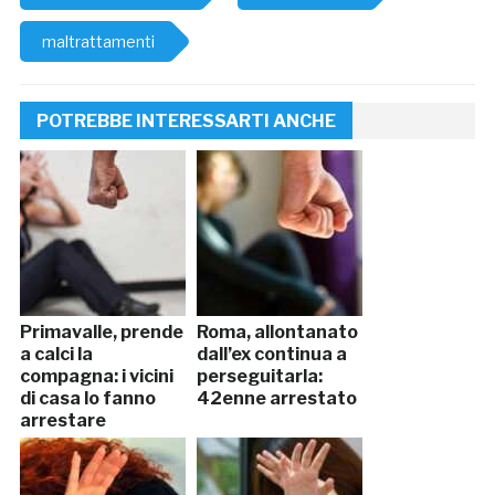
maltrattamenti
POTREBBE INTERESSARTI ANCHE
Primavalle, prende
Roma, allontanato
a calci la
dall’ex continua a
compagna: i vicini
perseguitarla:
di casa lo fanno
42enne arrestato
arrestare