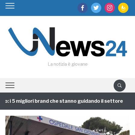
facebook
twitter
instagram
feedburn
La notizia è giovane
 i 5 migliori brand che stanno guidando il settore
1