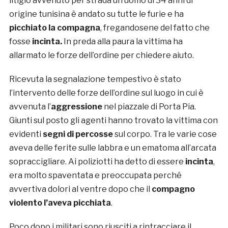
litigio avvenuto per strada un uomo di 34 anni di
origine tunisina è andato su tutte le furie e ha
picchiato la compagna
, fregandosene del fatto che
fosse
incinta.
In preda alla paura la vittima ha
allarmato le forze dell’ordine per chiedere aiuto.
Ricevuta la segnalazione tempestivo è stato
l’intervento delle forze dell’ordine sul luogo in cui è
avvenuta l’
aggressione
nel piazzale di Porta Pia.
Giunti sul posto gli agenti hanno trovato la vittima con
evidenti
segni di percosse
sul corpo. Tra le varie cose
aveva delle ferite sulle labbra e un ematoma all’arcata
sopraccigliare. Ai poliziotti ha detto di essere
incinta
,
era molto spaventata e preoccupata perché
avvertiva dolori al ventre dopo che il
compagno
violento l’aveva picchiata
.
Poco dopo i militari sono riusciti a rintracciare il