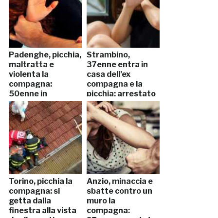
Padenghe, picchia,
Strambino,
maltratta e
37enne entra in
violenta la
casa dell’ex
compagna:
compagna e la
50enne in
picchia: arrestato
manette
Torino, picchia la
Anzio, minaccia e
compagna: si
sbatte contro un
getta dalla
muro la
finestra alla vista
compagna: