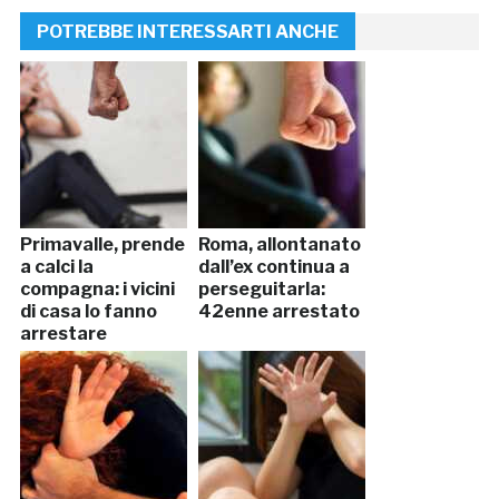
POTREBBE INTERESSARTI ANCHE
Primavalle, prende
Roma, allontanato
a calci la
dall’ex continua a
compagna: i vicini
perseguitarla:
di casa lo fanno
42enne arrestato
arrestare