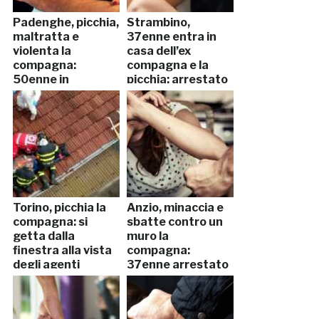
Padenghe, picchia,
Strambino,
maltratta e
37enne entra in
violenta la
casa dell’ex
compagna:
compagna e la
50enne in
picchia: arrestato
manette
Torino, picchia la
Anzio, minaccia e
compagna: si
sbatte contro un
getta dalla
muro la
finestra alla vista
compagna:
degli agenti
37enne arrestato