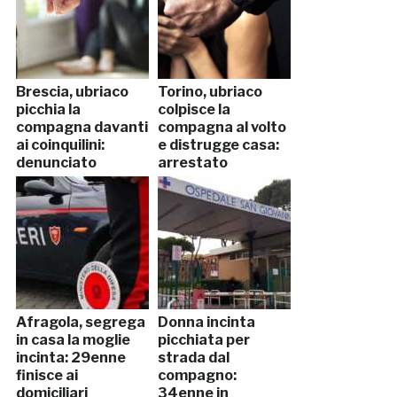
Brescia, ubriaco
Torino, ubriaco
picchia la
colpisce la
compagna davanti
compagna al volto
ai coinquilini:
e distrugge casa:
denunciato
arrestato
Afragola, segrega
Donna incinta
in casa la moglie
picchiata per
incinta: 29enne
strada dal
finisce ai
compagno:
domiciliari
34enne in